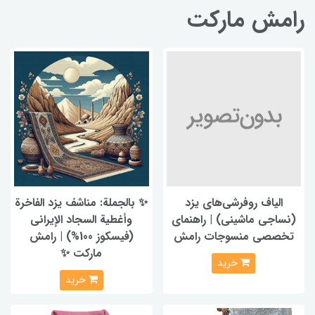
رامش مارکت
الیاف روفرشی‌های یزد
✨ بالجملة: مناشف يزد الفاخرة
(نساجی ماشینی) | راهنمای
وأغطية السجاد الإيراني
تخصصی منسوجات رامش
(فيسكوز 100%) | رامش
ماركت ✨
خرید
خرید