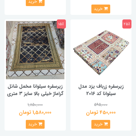
خرید
خرید
15٪
25٪
زیرسفره زرباف یزد مدل
زیرسفره سیلوانا مخمل شانل
سیلوانا کد 2016
گراماژ خیلی بالا سایز ۳ متری
1,850,000
595,000
450,000 تومان
1,580,000 تومان
خرید
خرید