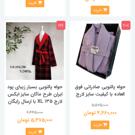
خرید
خرید
17٪
20٪
حوله پالتویی صادراتی فوق
حوله پالتویی بسیار زیبای پود
العاده با کیفیت سایز لارج
ایران طرح ماکان سایز ایکس
لارج ۱۳۵ XL با ارسال رایگان
5,575,000
4,460,000 تومان
6,445,000
5,375,000 تومان
خرید
خرید