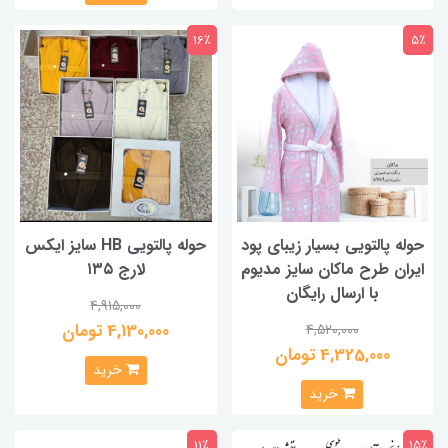
16٪
5٪
حوله پالتویی بسیار زیبای پود
حوله پالتویی HB سایز ایکس
ایران طرح ماکان سایز مدیوم
لارج ۱۳۵
با ارسال رایگان
4,915,000
4,130,000 تومان
4,520,000
4,325,000 تومان
خرید
خرید
11٪
15٪