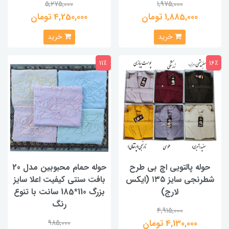
5,275,000
1,975,000
1,885,000 تومان
4,250,000 تومان
خرید
خرید
11٪
16٪
حوله پالتویی اچ بی طرح
حوله حمام محبوبین مدل 20
شطرنجی سایز ۱۳۵ (ایکس
بافت سنتی کیفیت اعلا سایز
لارج)
بزرگ 110*185 سانت با تنوع
رنگ
4,915,000
4,130,000 تومان
985,000