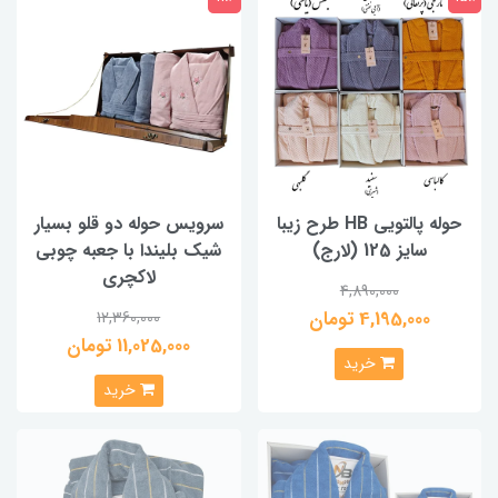
حوله پالتویی HB طرح زیبا
سرویس حوله دو قلو بسیار
سایز 125 (لارج)
شیک بلیندا با جعبه چوبی
لاکچری
4,890,000
4,195,000 تومان
12,360,000
11,025,000 تومان
خرید
خرید