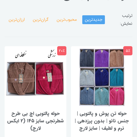
ترتیب
جدیدترین
محبوب‌ترین
گران‌ترین
ارزان‌ترین
نمایش:
20٪
5٪
حوله تن پوش و پالتویی |
حوله پالتویی اچ بی طرح
جنس نانو | بدون پرزدهی |
شطرنجی سایز ۱4۵ (2 ایکس
نرم و لطیف | سایز لارج
لارج)