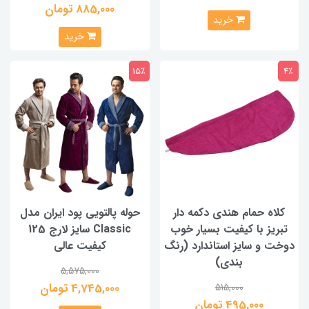
885,000 تومان
خرید
خرید
15٪
4٪
کلاه حمام هندی دکمه دار
حوله پالتویی پود ایران مدل
تبریز با کیفیت بسیار خوب
Classic سایز لارج 125
دوخت و سایز استاندارد (رنگ
کیفیت عالی
بندی)
5,575,000
4,745,000 تومان
515,000
495,000 تومان