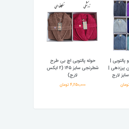
پالتویی |
حوله پالتویی اچ بی طرح
حوله پالتویی اچ ب
ن پرزدهی |
شطرنجی سایز ۱4۵ (2 ایکس
شطر
ایز لارج
لارج)
لارج)
4,250,000 تومان
4,130,000 تومان