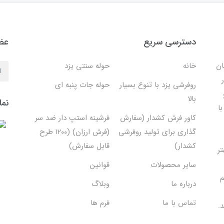
دسترسی سریع
عضو
ان
خانه
حوله سنتی یزد
روفرشی یزد با تنوع بسیار
حوله جات پنبه ای
بالا
نما
ا
کاور فرش کشدار (سفارش
فرشینه استپ دار ضد سر
گذاری برای تولید روفرشی
(فرش ارزان) (۱۲۰۰ طرح
کشدار)
قابل سفارش)
تر
سایر محصولات
قوانین
م
درباره ما
وبلاگ
تماس با ما
فرم ها
.