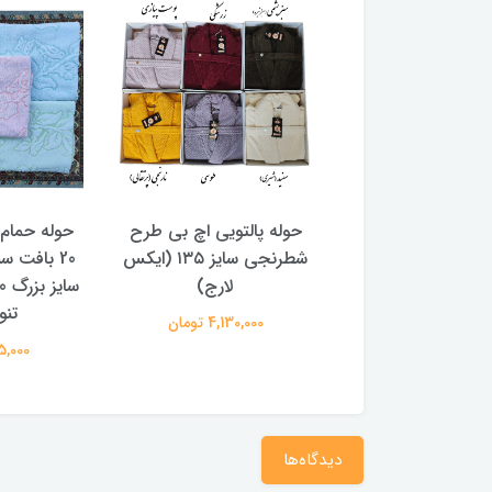
التویی اچ بی طرح
حوله پالتویی اچ بی طرح
حوله حمام
شطرنجی سایز ۱4۵ (2 ایکس
شطرنجی سایز ۱۳۵ (ایکس
20 بافت س
لارج)
لارج)
تنو
4,250,00 تومان
4,130,000 تومان
885,000 
دیدگاه‌ها