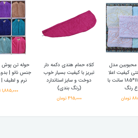
 محبوبین مدل
کلاه حمام هندی دکمه دار
حوله تن پوش و 
نتی کیفیت اعلا
تبریز با کیفیت بسیار خوب
جنس نانو | بدو
سایز بزرگ 110*185 سانت با
دوخت و سایز استاندارد
نرم و لطیف | س
ع رنگ
(رنگ بندی)
1,885,000 تومان
تومان
495,000 تومان