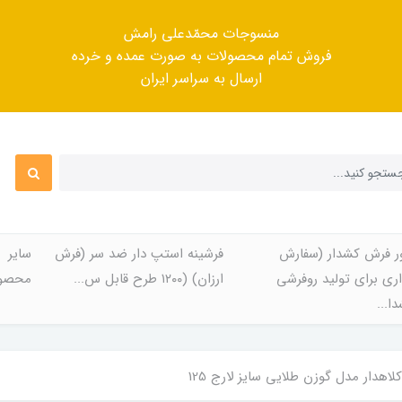
منسوجات محمّدعلی رامش
فروش تمام محصولات به صورت عمده و خرده
ارسال به سراسر ایران
ر فرش کشدار (سفارش
فرشینه استپ دار ضد سر (فرش
سایر
ری برای تولید روفرشی
ارزان) (۱۲۰۰ طرح قابل س...
محصول
ا...
لاهدار مدل گوزن طلایی سایز لارج 125