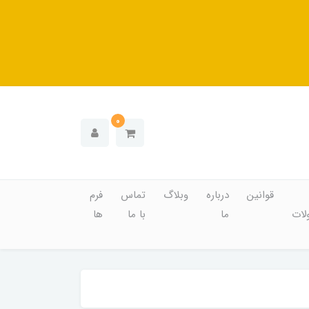
0
قوانین
درباره
وبلاگ
تماس
فرم
ات
ما
با ما
ها