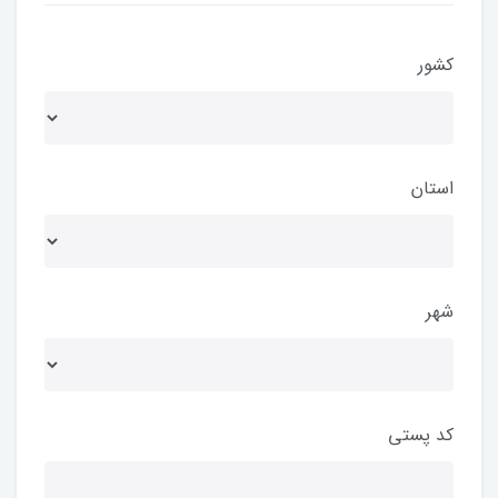
کشور
استان
شهر
کد پستی