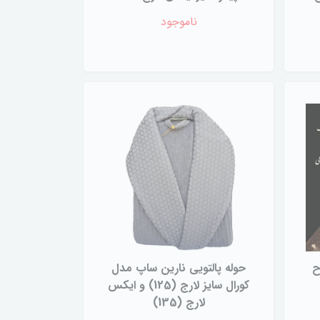
ناموجود
ح
حوله پالتویی نارین ساپ مدل
کورال سایز لارج (125) و ایکس
لارج (135)