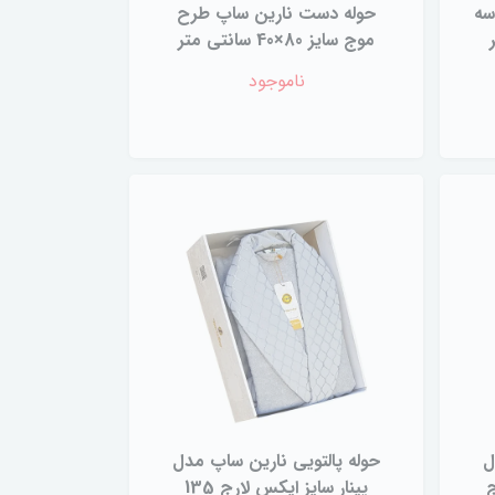
سه
حوله دست نارین ساپ طرح
موج سایز 80×40 سانتی متر
ناموجود
ل
حوله پالتویی نارین ساپ مدل
 لارج
پینار سایز ایکس لارج 135