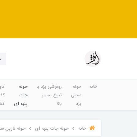
خانه
حوله
روفرشی یزد با
حوله
کاو
سنتی
تنوع بسیار
جات
گذا
یزد
بالا
پنبه ای
کشد
خانه
حوله جات پنبه ای
حوله نارین س