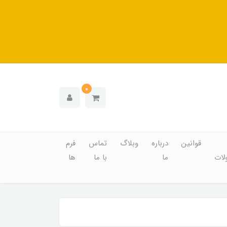
0
قوانین
درباره
وبلاگ
تماس
فرم
ات
ما
با ما
ها