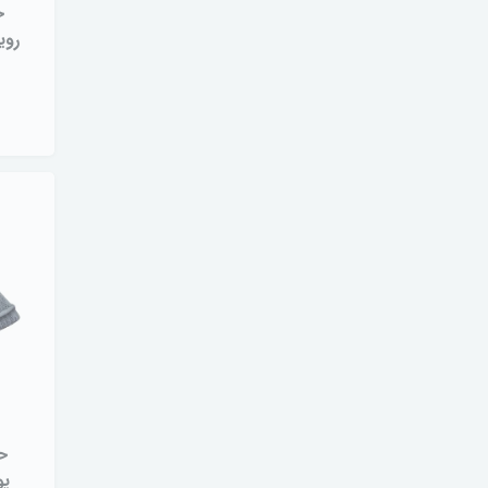
ح
ح
پولو