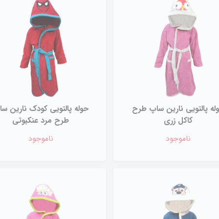
له پالتویی نارین ساپ طرح
حوله پالتویی کودک نارین س
کاکل زری
طرح مرد عنکبوتی
ناموجود
ناموجود