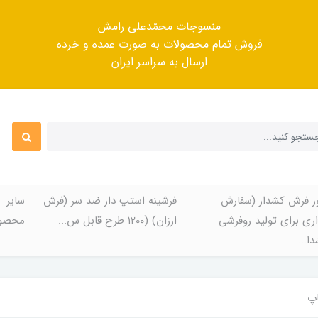
منسوجات محمّدعلی رامش
فروش تمام محصولات به صورت عمده و خرده
ارسال به سراسر ایران
ر فرش کشدار (سفارش
فرشینه استپ دار ضد سر (فرش
سایر
ری برای تولید روفرشی
ارزان) (۱۲۰۰ طرح قابل س...
محصول
ا...
اپ