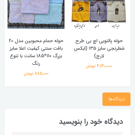
حوله پالتویی اچ بی طرح
حوله حمام محبوبین مدل 20
شطرنجی سایز ۱۳۵ (ایکس
بافت سنتی کیفیت اعلا سایز
لارج)
بزرگ 110*185 سانت با تنوع
د
رنگ
4,130,000 تومان
885,000 تومان
دیدگاه‌ها
دیدگاه خود را بنویسید