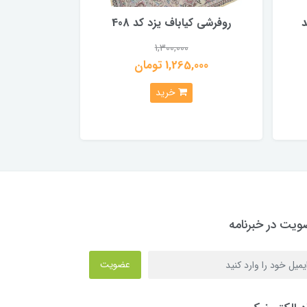
د
روفرشی کیاباف یزد کد 408
1,300,000
1,265,000 تومان
خرید
یت در خبرنامه
عضویت