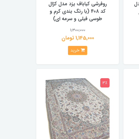
دل
روفرشی کیاباف یزد مدل کژال
کد 408 (با رنگ بندی کرم و
طوسی فیلی و سرمه ای)
1,300,000
1,145,000 تومان
خرید
3٪