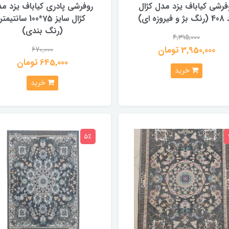
فرشی کیاباف یزد مدل کژال
روفرشی پادری کیاباف یزد م
و فیروزه ای)
کژال سایز 75*100 سانتیمتر
(رنگ بندی)
4,315,000
3,950,000 تومان
670,000
645,000 تومان
خرید
خرید
5٪