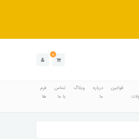
0
قوانین
درباره
وبلاگ
تماس
فرم
ات
ما
با ما
ها