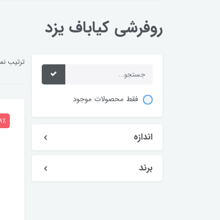
روفرشی کیاباف یزد
ترتیب نم
فقط محصولات موجود
9٪
اندازه
برند