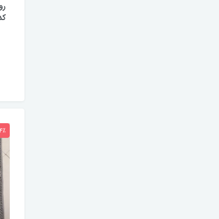
رو
کد 408 (رنگ بژ 
4٪