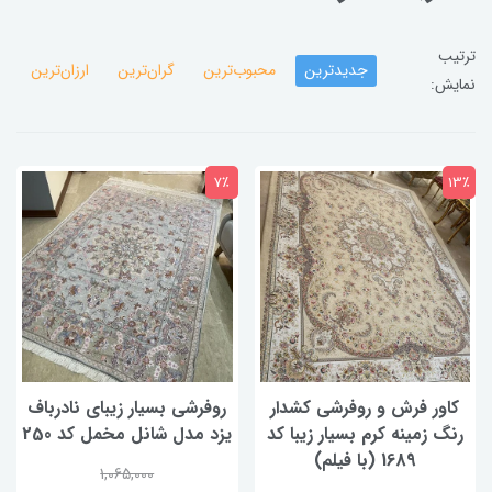
ترتیب
جدیدترین
محبوب‌ترین
گران‌ترین
ارزان‌ترین
نمایش:
7٪
13٪
کاور فرش و روفرشی کشدار
روفرشی بسیار زیبای نادرباف
رنگ زمینه کرم بسیار زیبا کد
یزد مدل شانل مخمل کد 250
1689 (با فیلم)
1,065,000