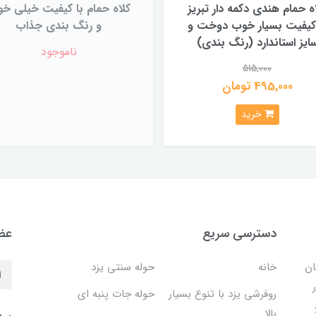
ه حمام هندی دکمه دار تبریز
کلاه حمام با کیفیت خیلی خ
 کیفیت بسیار خوب دوخت و
و رنگ بندی جذاب
ایز استاندارد (رنگ بندی)
ناموجود
515,000
495,000 تومان
خرید
دسترسی سریع
عضو
ان
خانه
حوله سنتی یزد
روفرشی یزد با تنوع بسیار
حوله جات پنبه ای
بالا