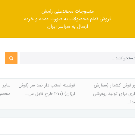
منسوجات محمّدعلی رامش
فروش تمام محصولات به صورت عمده و خرده
ارسال به سراسر ایران
ر فرش کشدار (سفارش
فرشینه استپ دار ضد سر (فرش
سایر
ری برای تولید روفرشی
ارزان) (۱۲۰۰ طرح قابل س...
محصول
ا...