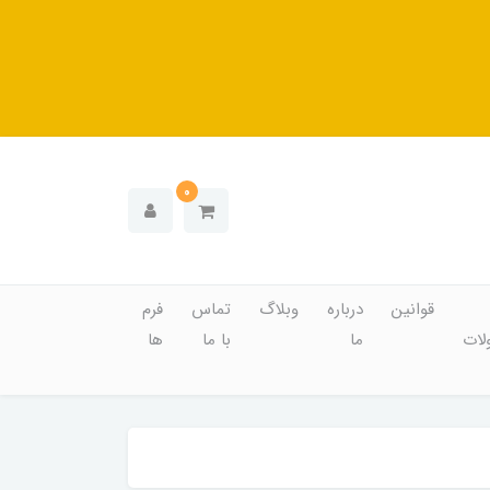
0
قوانین
درباره
وبلاگ
تماس
فرم
ات
ما
با ما
ها