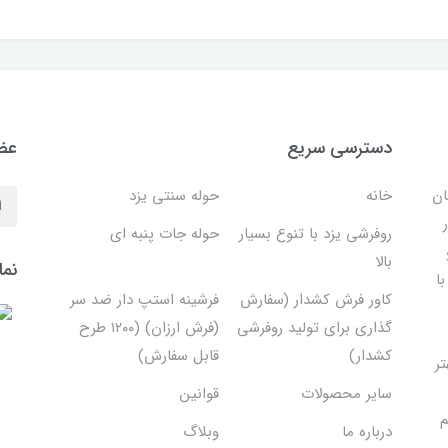
دسترسی سریع
عضو
ان
خانه
حوله سنتی یزد
روفرشی یزد با تنوع بسیار
حوله جات پنبه ای
بالا
نما
ا
کاور فرش کشدار (سفارش
فرشینه استپ دار ضد سر
گذاری برای تولید روفرشی
(فرش ارزان) (۱۲۰۰ طرح
کشدار)
قابل سفارش)
تر
سایر محصولات
قوانین
م
درباره ما
وبلاگ