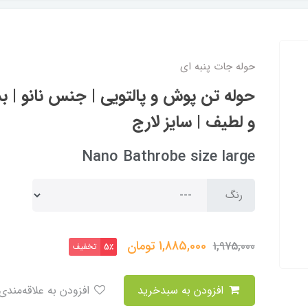
حوله جات پنبه ای
حوله تن پوش و پالتویی | جنس نانو | بد
و لطیف | سایز لارج
Nano Bathrobe size large
رنگ
1,885,000
تومان
1,975,000
تخفیف
5٪
افزودن به سبدخرید
افزودن به علاقه‌مندی