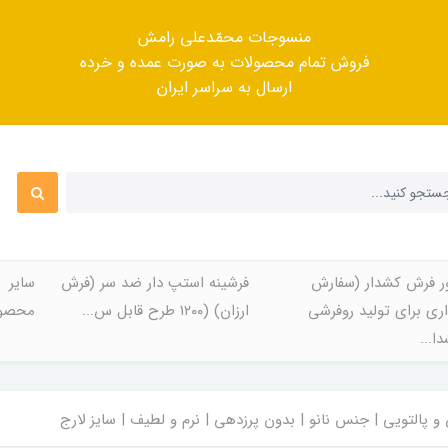
منسوجات محمّدعلی رامش
فروش تمام محصولات به صورت عمده و خرده
ارسال به سراسر ایران
ر فرش کشدار (سفارش
فرشینه استپ دار ضد سر (فرش
سایر
ری برای تولید روفرشی
ارزان) (۱۲۰۰ طرح قابل س...
محصول
ا...
 پالتویی | جنس نانو | بدون پرزدهی | نرم و لطیف | سایز لارج