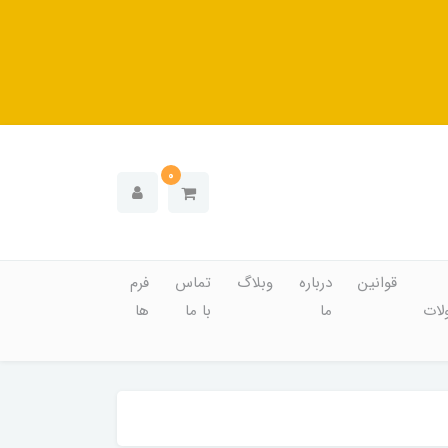
0
قوانین
درباره
وبلاگ
تماس
فرم
ات
ما
با ما
ها