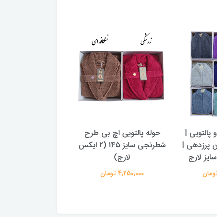
پالتویی |
حوله پالتویی اچ بی طرح
حوله پالتویی اچ ب
ن پرزدهی |
شطرنجی سایز ۱4۵ (2 ایکس
شطر
ایز لارج
لارج)
لارج)
4,250,000 تومان
4,130,000 تومان