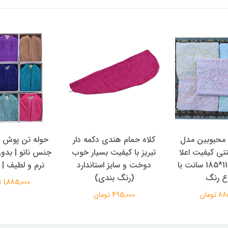
 محبوبین مدل
کلاه حمام هندی دکمه دار
حوله تن پوش و 
نتی کیفیت اعلا
تبریز با کیفیت بسیار خوب
جنس نانو | بدو
سایز بزرگ 110*185 سانت با
دوخت و سایز استاندارد
نرم و لطیف | س
ع رنگ
(رنگ بندی)
1,885,000 تومان
تومان
495,000 تومان