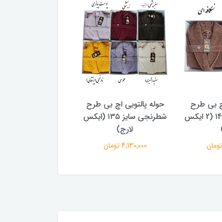
اچ بی طرح
حوله پالتویی اچ بی طرح
حوله پالتویی صادرات
شطرنجی سایز ۱4۵ (2 ایکس
شطرنجی سایز ۱۳۵ (ایکس
العاده با کیفیت سایز
لارج)
4,460,000 تومان
4,130,000 تومان