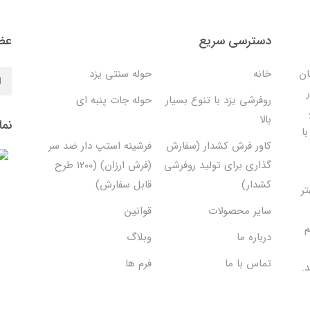
دسترسی سریع
عضو
ان
خانه
حوله سنتی یزد
روفرشی یزد با تنوع بسیار
حوله جات پنبه ای
بالا
نما
ا
کاور فرش کشدار (سفارش
فرشینه استپ دار ضد سر
گذاری برای تولید روفرشی
(فرش ارزان) (۱۲۰۰ طرح
کشدار)
قابل سفارش)
تر
سایر محصولات
قوانین
م
درباره ما
وبلاگ
تماس با ما
فرم ها
.