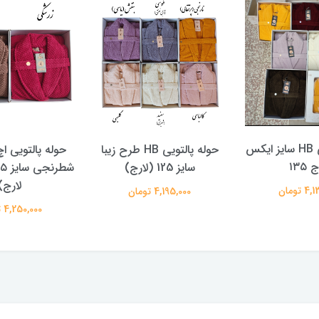
حوله پالتویی HB سایز ایکس
حوله پالتویی HB طرح زیبا
حوله پالتویی 
 ۱۳۵
سایز 125 (لارج)
لارج)
 تومان
4,195,000 تومان
4,250,000 تومان