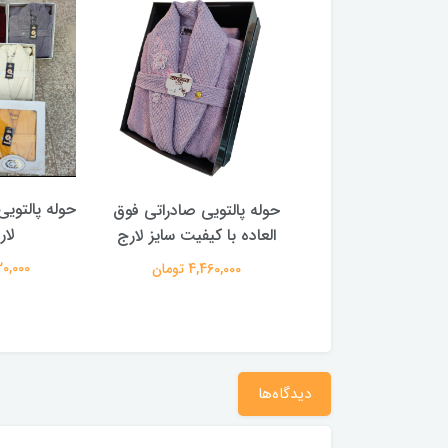
التویی اچ بی طرح
حوله پالتویی صادراتی فوق
لارج
شطرنجی سایز ۱۳۵ (ایکس
العاده با کیفیت سایز لارج
لارج)
4,130,000
4,460,000 تومان
4,130,00 تومان
دیدگاه‌ها