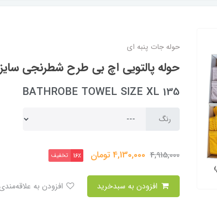
حوله جات پنبه ای
حوله پالتویی اچ بی طرح شطرنجی سایز ۱۳۵ (ایکس لارج
BATHROBE TOWEL SIZE XL 135
رنگ
4,130,000
تومان
4,915,000
تخفیف
16٪
افزودن به سبدخرید
افزودن به علاقه‌مندی