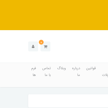
0
قوانین
درباره
وبلاگ
تماس
فرم
ات
ما
با ما
ها