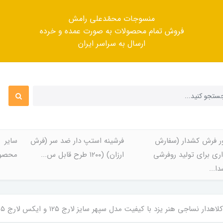
منسوجات محمّدعلی رامش
فروش تمام محصولات به صورت عمده و خرده
ارسال به سراسر ایران
ر فرش کشدار (سفارش
فرشینه استپ دار ضد سر (فرش
سایر
ری برای تولید روفرشی
ارزان) (۱۲۰۰ طرح قابل س...
محصول
ا...
دار نساجی هنر یزد با کیفیت مدل سپهر سایز لارج ۱۲۵ و ایکس لارج ۱۳۵