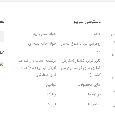
دسترسی سریع
عضو
ان
خانه
حوله سنتی یزد
روفرشی یزد با تنوع بسیار
حوله جات پنبه ای
بالا
نما
ا
کاور فرش کشدار (سفارش
فرشینه استپ دار ضد سر
گذاری برای تولید روفرشی
(فرش ارزان) (۱۲۰۰ طرح
کشدار)
قابل سفارش)
تر
سایر محصولات
قوانین
م
درباره ما
وبلاگ
تماس با ما
فرم ها
.