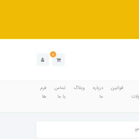
0
قوانین
درباره
وبلاگ
تماس
فرم
ات
ما
با ما
ها