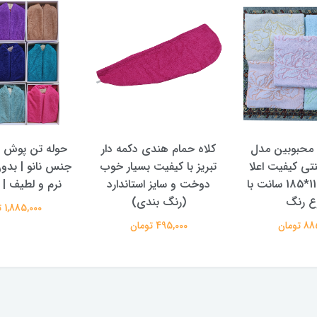
 محبوبین مدل
کلاه حمام هندی دکمه دار
حوله تن پوش و 
نتی کیفیت اعلا
تبریز با کیفیت بسیار خوب
جنس نانو | بدو
سایز بزرگ 110*185 سانت با
دوخت و سایز استاندارد
نرم و لطیف | س
ع رنگ
(رنگ بندی)
1,885,000 تومان
تومان
495,000 تومان