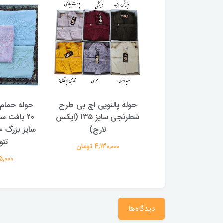
التویی اچ بی طرح
حوله پالتویی اچ بی طرح
حوله حمام
شطرنجی سایز ۱4۵ (2 ایکس
شطرنجی سایز ۱۳۵ (ایکس
20 بافت س
لارج)
لارج)
تنو
4,250,00 تومان
4,130,000 تومان
885,000 
دیدگاه‌ها