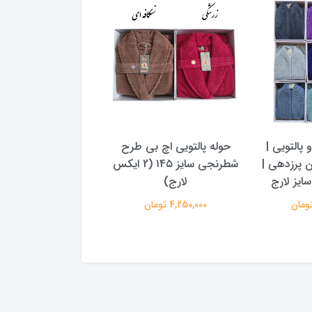
پالتویی |
حوله پالتویی اچ بی طرح
حوله پالتویی اچ ب
ن پرزدهی |
شطرنجی سایز ۱4۵ (2 ایکس
شطر
ایز لارج
لارج)
لارج)
4,250,000 تومان
4,130,000 تومان