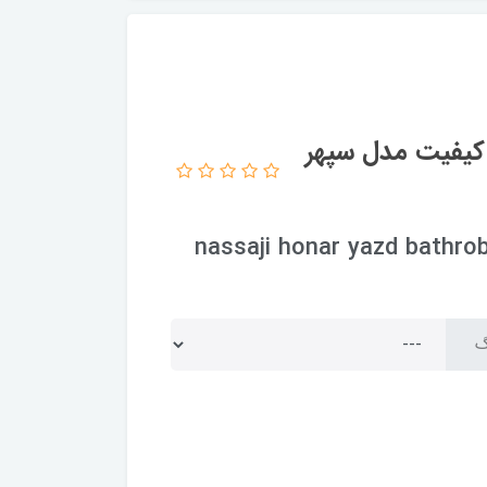
ا کیفیت مدل سپهر
nassaji honar yazd bathrob
گ