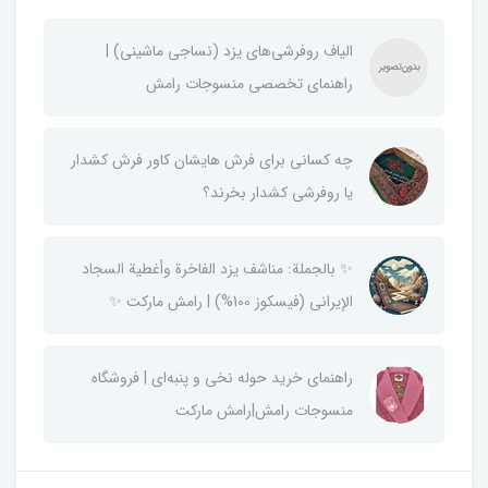
الیاف روفرشی‌های یزد (نساجی ماشینی) |
راهنمای تخصصی منسوجات رامش
چه کسانی برای فرش هایشان کاور فرش کشدار
یا روفرشی کشدار بخرند؟
✨ بالجملة: مناشف يزد الفاخرة وأغطية السجاد
الإيراني (فيسكوز 100%) | رامش ماركت ✨
راهنمای خرید حوله نخی و پنبه‌ای | فروشگاه
منسوجات رامش|رامش مارکت