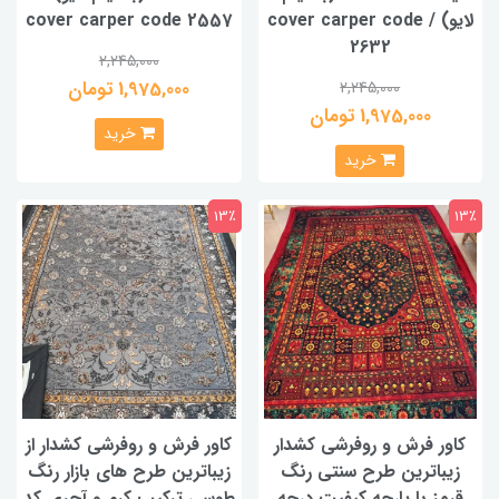
لایو) / cover carper code
cover carper code 2557
2632
2,245,000
1,975,000 تومان
2,245,000
1,975,000 تومان
خرید
خرید
13٪
13٪
کاور فرش و روفرشی کشدار
کاور فرش و روفرشی کشدار از
زیباترین طرح سنتی رنگ
زیباترین طرح های بازار رنگ
قرمز با پارچه کیفیت درجه
طوسی ترکیب کرم و آجری کد