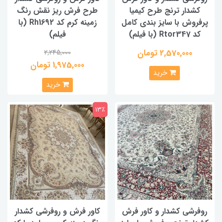
کشدار ترنج طرح کیمیا
طرح فرش ریز نقش رنگ
پرفروش با سایز بندی کامل
زمینه کرم کد Rh1692 (با
کد Rtor347 (با فیلم)
فیلم)
2,570,000 تومان
2,245,000
1,975,000 تومان
خرید
خرید
13٪
روفرشی کشدار و کاور فرش
کاور فرش و روفرشی کشدار