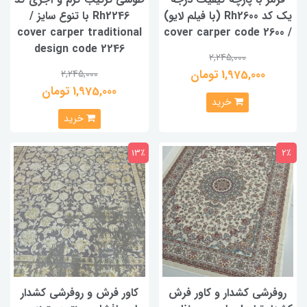
یک کد Rh2600 (با فیلم لایو)
Rh2246 با تنوع سایز /
cover carper traditional
/ cover carper code 2600
design code 2246
2,245,000
1,975,000 تومان
2,245,000
1,975,000 تومان
خرید
خرید
13٪
2٪
روفرشی کشدار و کاور فرش
کاور فرش و روفرشی کشدار