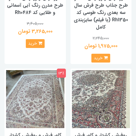
طرح جذاب طرح فرش سال
طرح مدرن رنگ آبی آسمانی
سه بعدی رنگ طوسی کد
و طلایی کد Rh0484
Rh1350 (با فیلم) سایزبندی
3,405,000
کامل
3,265,000 تومان
2,245,000
خرید
1,975,000 تومان
خرید
13٪
روفرشی کشدار و کاور فرش
کاور فرش و روفرشی کشدار