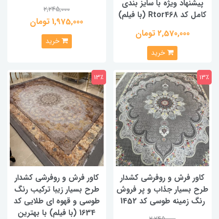
پیشنهاد ویژه با سایز بندی
2,245,000
کامل کد Rtor468 (با فیلم)
1,975,000 تومان
2,570,000 تومان
خرید
خرید
13٪
13٪
کاور فرش و روفرشی کشدار
کاور فرش و روفرشی کشدار
طرح بسیار جذاب و پر فروش
طرح بسیار زیبا ترکیب رنگ
رنگ زمینه طوسی کد 1452
طوسی و قهوه ای طلایی کد
1634 (با فیلم) با بهترین
2,245,000