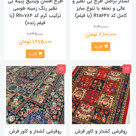
کشدار تراصل طرح بی نظیر و
طرح افشان وینتیج پتینه بی
عالی و تحفه با تنوع سایز
نظیر رنگ زمینه طوسی
کامل کد Rta647 (با فیلم)
ترکیب کرم کد Rh0784 (با
فیلم زنده)
2,140,000
2,100,000 تومان
2,245,000
1,975,000 تومان
خرید
خرید
2٪
2٪
روفرشی کشدار و کاور فرش
روفرشی کشدار و کاور فرش