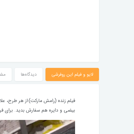
رش و روفرشی کشدار
مینه کرم روشن کد
1۵ (با فیلم)
1,975,00 تومان
لایو و فیلم این روفرشی
دیدگاه‌ها
مش
بیضی و دایره هم سفارش بدید. برای فرش