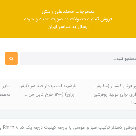
منسوجات محمّدعلی رامش
فروش تمام محصولات به صورت عمده و خرده
ارسال به سراسر ایران
ر فرش کشدار (سفارش
فرشینه استپ دار ضد سر (فرش
سایر
ری برای تولید روفرشی
ارزان) (۱۲۰۰ طرح قابل س...
محصول
ا...
شی کشدار ترکیب سبز و طوسی با پارچه کیفیت درجه یک کد Rh2348 با فیلم لایو