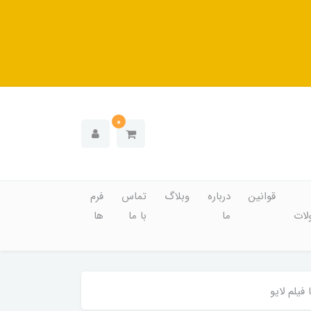
0
قوانین
درباره
وبلاگ
تماس
فرم
ات
ما
با ما
ها