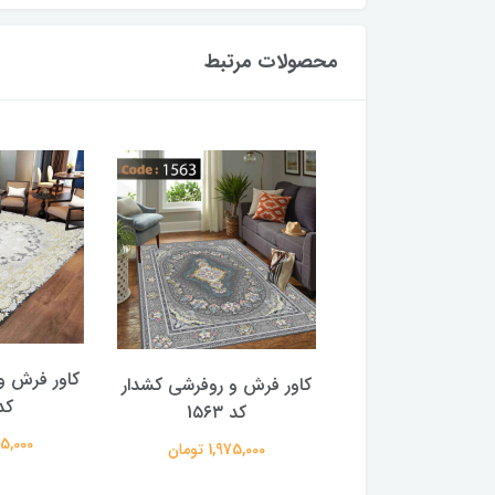
محصولات مرتبط
کاور فرش و
کاور فرش و روفرشی کشدار
کد ۲
کد 1۵۶۳
1,975,000
1,975,000 تومان