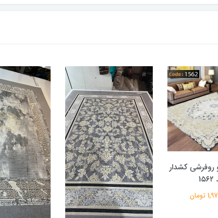
 روفرشی کشدار
1۵۶
 تومان