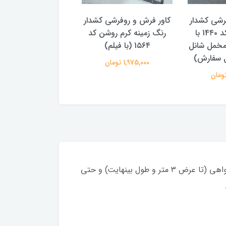
رشی کشدار
کاور فرش و روفرشی کشدار
مدل ورساچه کد 14۴۰ با
رنگ زمینه کرم روشن کد
مخمل شانل
1۵۶۴ (با فیلم)
بل سفارش)
1,975,000 تومان
فیلم زنده (رامش مارکت):از هر طرح، علاوه بر کاور فرش، میتونید فرشینه در هر ابعادی از پادری تا هر سایز دلخواهی (تا عرض ۳ متر و طول بینهایت) و حتی
.