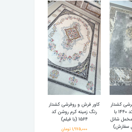
کاور فرش و روفرشی 
کد 1۵۶۳
1,975,000 تومان
رشی کشدار
کاور فرش و روفرشی کشدار
مدل ورساچه کد 14۴۰ با
رنگ زمینه کرم روشن کد
مخمل شانل
1۵۶۴ (با فیلم)
بل سفارش)
1,975,000 تومان