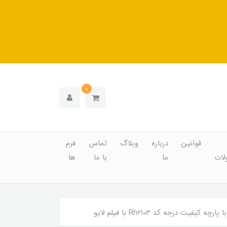
0
قوانین
درباره
وبلاگ
تماس
فرم
ات
ما
با ما
ها
جه کد Rh2103 با فیلم لایو