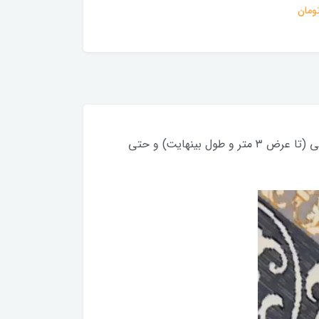
فیلم زنده (رامش مارکت):از هر طرح، علاوه بر کاور فرش، میتونید فرشینه در هر ابعادی از پادری تا هر سایز دلخواهی (تا عرض ۳ متر و طول بینهایت) و حتی