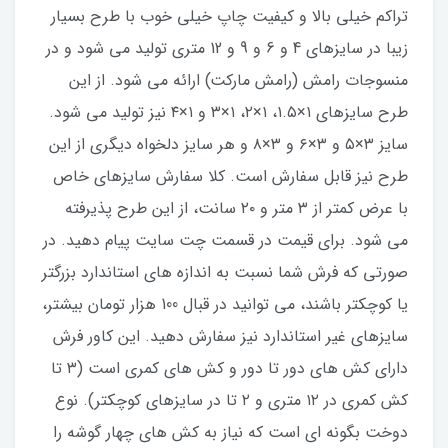
تراکم خیلی بالا و کیفیت چاپ خیلی خوب با طرح بسیار
زیبا در سایزهای 4 و 6 و 9 و 12 متری تولید می شود و در
منسوجات رامش (رامش مارکت) ارائه می شود. از این
طرح سایزهای ۱×۱.۵، ۱×۲، ۱×۳ و ۱×۴ نیز تولید می شود.
سایز ۳×۵ و ۳×۶ و ۳×۸ و هر سایز دلخواه دیگری از این
طرح نیز قابل سفارش است. کلا سفارش سایزهای خاص
با عرض کمتر از ۳ متر و ۲۰ سانت، از این طرح پذیرفته
می شود. برای قیمت در قسمت چت سایت پیام دهید. در
صورتی که فرش شما نسبت به اندازه های استاندارد بزرگتر
یا کوچکتر باشند، می توانید در قبال 100 هزار تومان بیشتر،
سایزهای غیر استاندارد نیز سفارش دهید. این کاور فرش
دارای کش های دور تا دور و کش های کمری است (۳ تا
کش کمری در ۱۲ متری و ۲ تا در سایزهای کوچکتر). نوع
دوخت بگونه ای است که نیاز به کش های چهار گوشه را