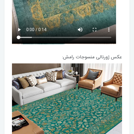
عکس ژورنالی منسوجات رامش: