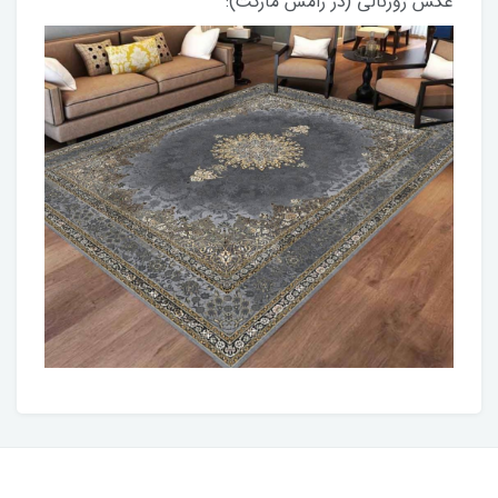
عکس ژورنالی (در رامش مارکت):