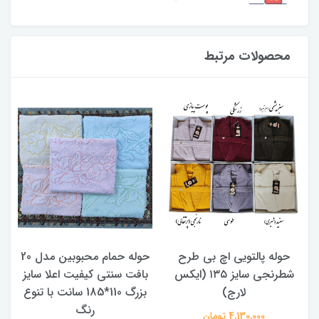
محصولات مرتبط
حوله پالتویی اچ بی طرح
حوله حمام محبوبین مدل 20
شطرنجی سایز ۱۳۵ (ایکس
بافت سنتی کیفیت اعلا سایز
لارج)
بزرگ 110*185 سانت با تنوع
د
رنگ
4,130,000 تومان