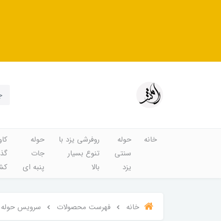
خانه
حوله
روفرشی یزد با
حوله
کاو
سنتی
تنوع بسیار
جات
گذا
یزد
بالا
پنبه ای
کشد
خانه
فهرست محصولات
سرویس حوله پالتویی 4 تکه پود ایران مدل akan