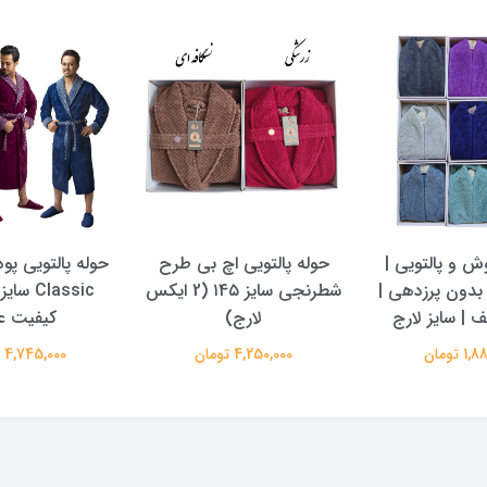
ش و پالتویی |
حوله پالتویی اچ بی طرح
حوله پالتویی پود
بدون پرزدهی |
شطرنجی سایز ۱4۵ (2 ایکس
ف | سایز لارج
لارج)
کیفیت ع
 تومان
4,250,000 تومان
4,745,000 تومان