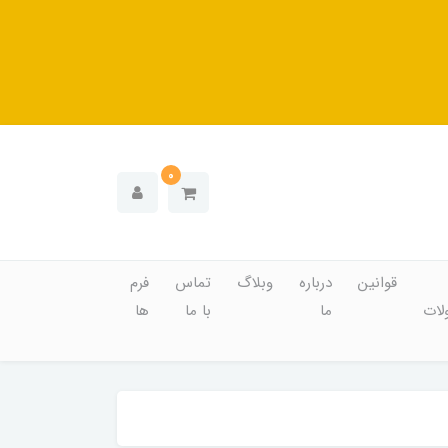
0
قوانین
درباره
وبلاگ
تماس
فرم
ات
ما
با ما
ها