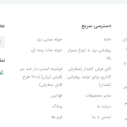
دسترسی سریع
عضو
ان
خانه
حوله سنتی یزد
روفرشی یزد با تنوع بسیار
حوله جات پنبه ای
بالا
نما
ا
کاور فرش کشدار (سفارش
فرشینه استپ دار ضد سر
گذاری برای تولید روفرشی
(فرش ارزان) (۱۲۰۰ طرح
کشدار)
قابل سفارش)
تر
سایر محصولات
قوانین
م
درباره ما
وبلاگ
تماس با ما
فرم ها
.