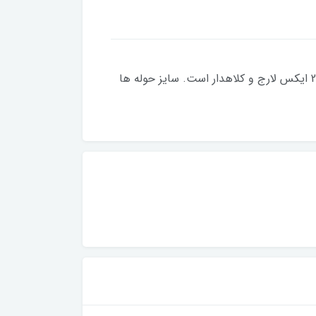
بهترین و عالی ترین کیفیت حوله. بهترین و زیباترین طرح شرکت پود ایران. خرید با چشم بسته. حوله پالتویی سایز 2 ایکس لارج و کلاهدار است. سایز حوله ها