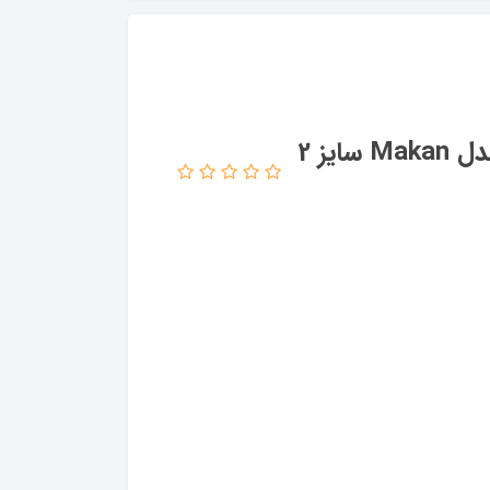
سرویس حوله پالتویی 4 تکه پود ایران مدل Makan سایز 2