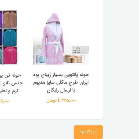
حوله پالتویی بسیار زیبای پود
تویی بسیار زیبای پود
حوله تن پو
ایران طرح ماکان سایز مدیوم
رح ماکان سایز ایکس
جنس نانو | 
با ارسال رایگان
نرم و لطی
4,325,000 تومان
5,375,0 تومان
1,885,000
دیدگاه‌ها