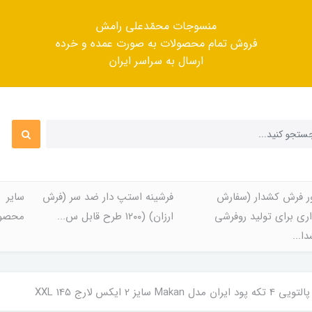
منسوجات محمّدعلی رامش
فروش تمام محصولات به صورت عمده و خرده
ارسال به سراسر ایران
ر فرش کشدار (سفارش
فرشینه استپ دار ضد سر (فرش
سایر
ری برای تولید روفرشی
ارزان) (۱۲۰۰ طرح قابل س...
محصول
ا...
M سایز 2 ایکس لارج XXL 145