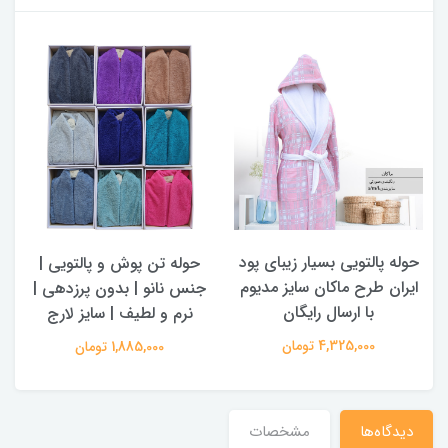
حوله پالتویی بسیار زیبای پود
حوله تن پوش و پالتویی |
ایران طرح ماکان سایز مدیوم
جنس نانو | بدون پرزدهی |
با ارسال رایگان
نرم و لطیف | سایز لارج
4,325,000 تومان
1,885,000 تومان
دیدگاه‌ها
مشخصات