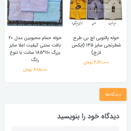
حوله پالتویی اچ بی طرح
حوله حمام محبوبین مدل 20
شطرنجی سایز ۱۳۵ (ایکس
بافت سنتی کیفیت اعلا سایز
لارج)
بزرگ 110*185 سانت با تنوع
د
رنگ
4,130,000 تومان
885,000 تومان
دیدگاه‌ها
دیدگاه خود را بنویسید