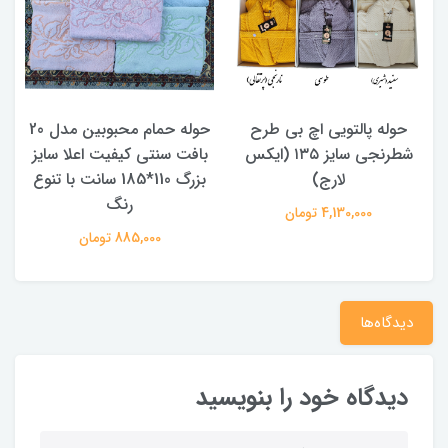
حوله پالتویی اچ بی طرح
حوله حمام محبوبین مدل 20
شطرنجی سایز ۱۳۵ (ایکس
بافت سنتی کیفیت اعلا سایز
لارج)
بزرگ 110*185 سانت با تنوع
د
رنگ
4,130,000 تومان
885,000 تومان
دیدگاه‌ها
دیدگاه خود را بنویسید