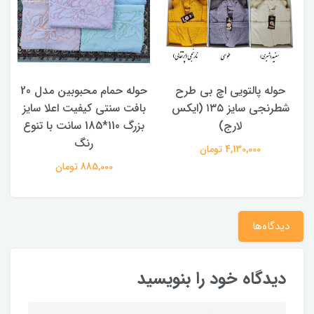
حوله پالتویی اچ بی طرح
حوله حمام محبوبین مدل 20
شطرنجی سایز ۱۳۵ (ایکس
بافت سنتی کیفیت اعلا سایز
لارج)
بزرگ 110*185 سانت با تنوع
د
رنگ
4,130,000 تومان
885,000 تومان
دیدگاه‌ها
دیدگاه خود را بنویسید