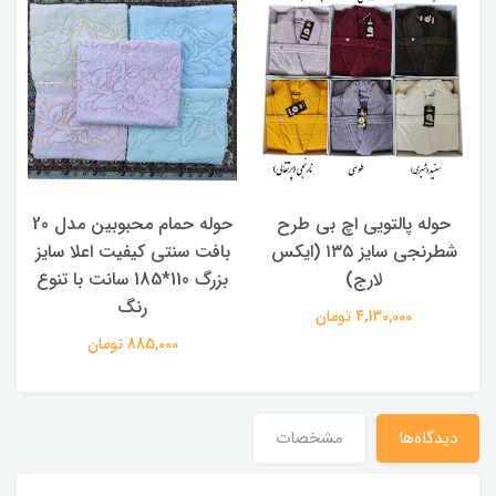
حوله پالتویی اچ بی طرح
حوله حمام محبوبین مدل 20
شطرنجی سایز ۱۳۵ (ایکس
بافت سنتی کیفیت اعلا سایز
لارج)
بزرگ 110*185 سانت با تنوع
د
رنگ
4,130,000 تومان
885,000 تومان
دیدگاه‌ها
مشخصات