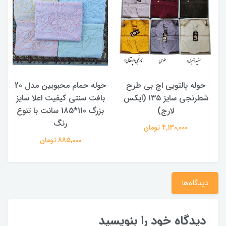
حوله پالتویی اچ بی طرح
حوله حمام محبوبین مدل 20
شطرنجی سایز ۱۳۵ (ایکس
بافت سنتی کیفیت اعلا سایز
لارج)
بزرگ 110*185 سانت با تنوع
د
رنگ
4,130,000 تومان
885,000 تومان
دیدگاه‌ها
دیدگاه خود را بنویسید