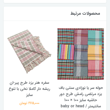
محصولات مرتبط
سفره هنر یزد طرح پیر-ان
ح
حوله سر یا نوزادی سنتی باف
ریشه دار کاملا نخی با تنوع
یزد مرتضی رامش طرح دور
سایز
حاشیه سایز ۱۰۰ × 1۰۰
275,000 تومان
سانتیمتر / baby or head