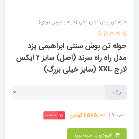
حوله تن پوش یزدی نخی (حوله پالتویی یزدی)
حوله تن پوش سنتی ابراهیمی یزد
مدل راه راه سرند (اصل) سایز ۲ ایکس
لارج XXL (سایز خیلی بزرگ)
رنگ
1,585,000
تومان
1,700,000
تخفیف
7٪
افزودن به سبدخرید