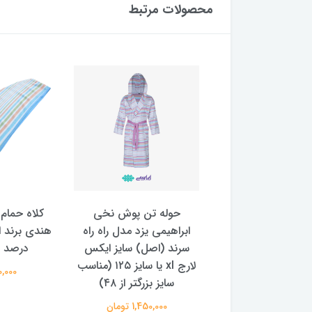
محصولات مرتبط
حوله تن پوش نخی
کلاه حمام
 یا نوزادی سنتی باف
ابراهیمی یزد مدل راه راه
تضی رامش طرح دور
سرند (اصل) سایز ایکس
درصد ن
حاشیه سایز ۱۰۰ × 1۰۰
لارج xl یا سایز ۱۲۵ (مناسب
410,000 
سانتیمتر / baby or head
سایز بزرگتر از ۴۸)
bath towel ra
1,450,000 تومان