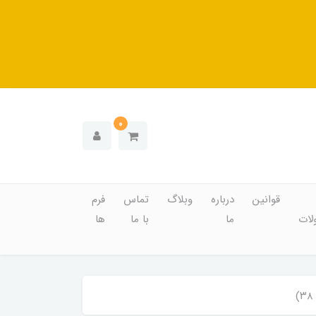
0
قوانین
درباره
وبلاگ
تماس
فرم
ات
ما
با ما
ها