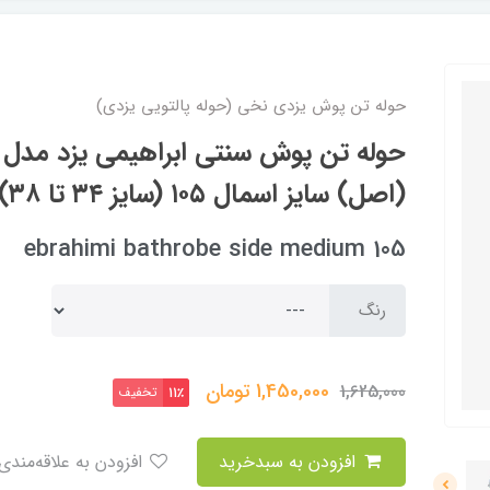
حوله تن پوش یزدی نخی (حوله پالتویی یزدی)
حوله تن پوش سنتی ابراهیمی یزد مدل را
(اصل) سایز اسمال ۱۰۵ (سایز ۳۴ تا ۳۸)
ebrahimi bathrobe side medium 105
رنگ
1,450,000
تومان
1,625,000
تخفیف
11٪
افزودن به سبدخرید
افزودن به علاقه‌مندی