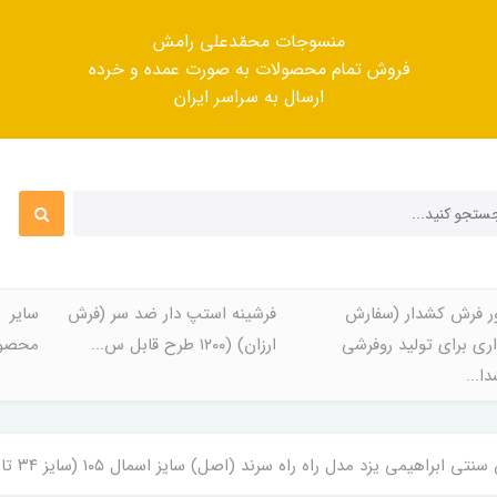
منسوجات محمّدعلی رامش
فروش تمام محصولات به صورت عمده و خرده
ارسال به سراسر ایران
ر فرش کشدار (سفارش
فرشینه استپ دار ضد سر (فرش
سایر
ری برای تولید روفرشی
ارزان) (۱۲۰۰ طرح قابل س...
محصول
ا...
 ابراهیمی یزد مدل راه راه سرند (اصل) سایز اسمال ۱۰۵ (سایز ۳۴ تا ۳۸)