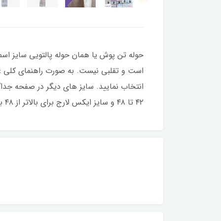
۴۲ تا ۴۸ و سایز ایکس لارج برای بالاتر از ۴۸ برای این حوله برند ابراهیمی پیشنهاد می شود. واتساپ جهت خرید عمده 09155091300