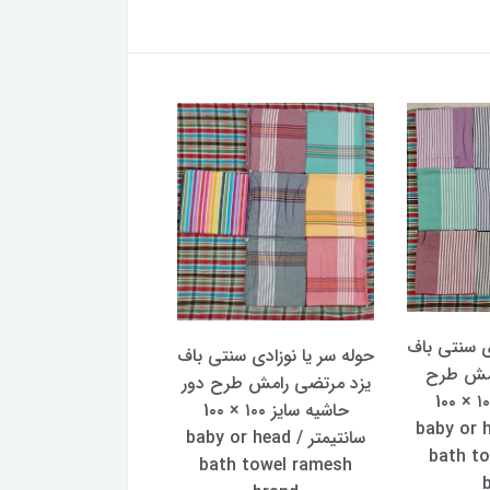
حوله تن پوش ن
ی سنتی باف
حوله سر یا نوزادی سنتی باف
ابراهیمی یزد مدل را
امش طرح
یزد مرتضی رامش طرح دور
سرند (اصل) سایز 
خطی سایز ۱۰۰ × 1۰۰
حاشیه سایز ۱۰۰ × 1۰۰
لارج l
ر / baby or head
سانتیمتر / baby or head
سایز بزرگتر از ۴۸)
bath t
bath towel ramesh
1,450,000 تومان