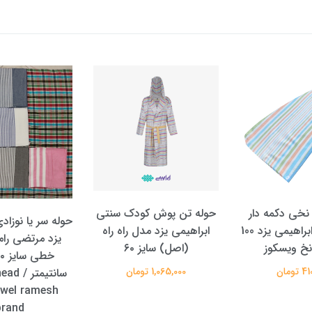
 نخی دکمه دار
حوله تن پوش کودک سنتی
حوله سر یا نوزاد
هندی برند ابراهیمی یزد 100
ابراهیمی یزد مدل راه راه
یزد مرتضی ر
خ ویسکوز
(اصل) سایز ۶۰
تومان
1,065,000 تومان
سانتیمت
owel ramesh
brand