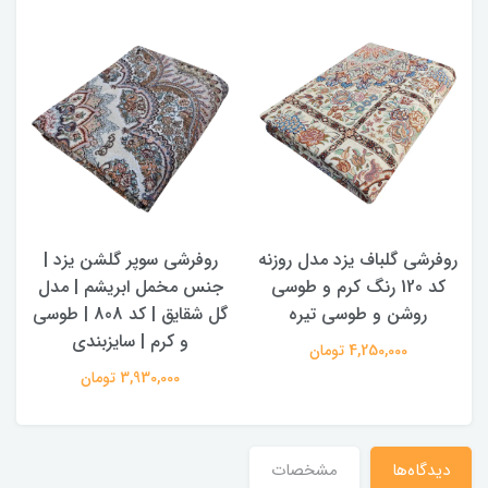
روفرشی گلباف یزد مدل روزنه
روفرشی سوپر گلشن یزد |
کد 120 رنگ کرم و طوسی
جنس مخمل ابریشم | مدل
روشن و طوسی تیره
گل شقایق | کد 808 | طوسی
و کرم | سایزبندی
4,250,000 تومان
3,930,000 تومان
دیدگاه‌ها
مشخصات