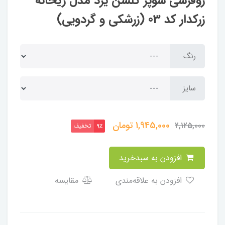
روفرشی سوپر گلشن یزد مدل ریحانه
زرکدار کد 03 (زرشکی و گردویی)
رنگ
سایز
1,945,000
تومان
2,125,000
تخفیف
9٪
افزودن به سبدخرید
افزودن به علاقه‌مندی
مقایسه