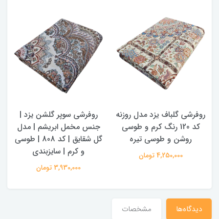
روفرشی گلباف یزد مدل روزنه
روفرشی سوپر گلشن یزد |
کد 120 رنگ کرم و طوسی
جنس مخمل ابریشم | مدل
روشن و طوسی تیره
گل شقایق | کد 808 | طوسی
و کرم | سایزبندی
4,250,000 تومان
3,930,000 تومان
دیدگاه‌ها
مشخصات