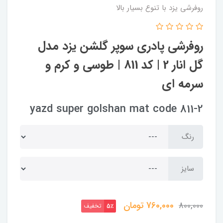
روفرشی یزد با تنوع بسیار بالا
روفرشی پادری سوپر گلشن یزد مدل
گل انار 2 | کد 811 | طوسی و کرم و
سرمه ای
yazd super golshan mat code 811-2
رنگ
سایز
760,000
تومان
800,000
تخفیف
5٪