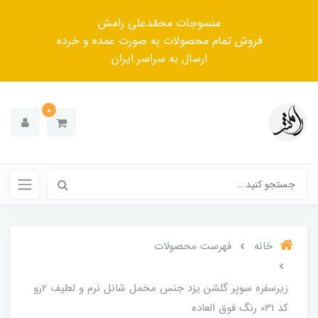
منسوجات محمّدعلی رامش
فروش تمام محصولات به صورت عمده و خرده
ارسال به سراسر ایران
0
خانه
فهرست محصولات
زیرسفره سوپر گلشن یزد جنس مخمل شانل نرم و لطیف 2رو
کد 031 رنگ فوق العاده