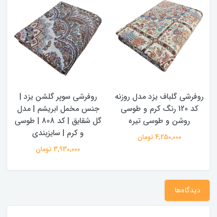
روفرشی گلباف یزد مدل روزنه
روفرشی سوپر گلشن یزد |
کد 120 رنگ کرم و طوسی
جنس مخمل ابریشم | مدل
روشن و طوسی تیره
گل شقایق | کد 808 | طوسی
و کرم | سایزبندی
4,250,000 تومان
3,930,000 تومان
دیدگاه‌ها