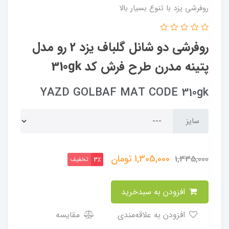
روفرشی یزد با تنوع بسیار بالا
روفرشی دو شانل گلباف یزد 2 رو مدل
پتینه مدرن طرح فرش کد 310gk
YAZD GOLBAF MAT CODE 310gk
سایز
1,305,000
تومان
1,335,000
تخفیف
3٪
افزودن به سبدخرید
افزودن به علاقه‌مندی
مقایسه