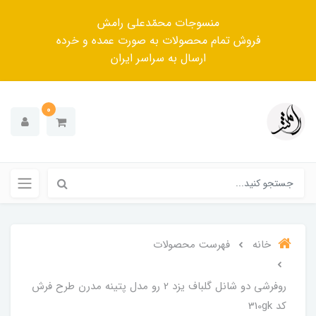
منسوجات محمّدعلی رامش
فروش تمام محصولات به صورت عمده و خرده
ارسال به سراسر ایران
0
خانه
فهرست محصولات
روفرشی دو شانل گلباف یزد 2 رو مدل پتینه مدرن طرح فرش
کد 310gk