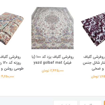
روفرشی گلباف
روفرشی گلباف یزد کد 100 (با
روفرشی گلباف
نار شانل جنس
فیلم) yazd golbaf mat
روزن
 و ضخی
طوسی روشن و ط
2,435,000 تومان
 تومان
4,250,000 تومان