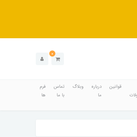
0
قوانین
درباره
وبلاگ
تماس
فرم
ات
ما
با ما
ها