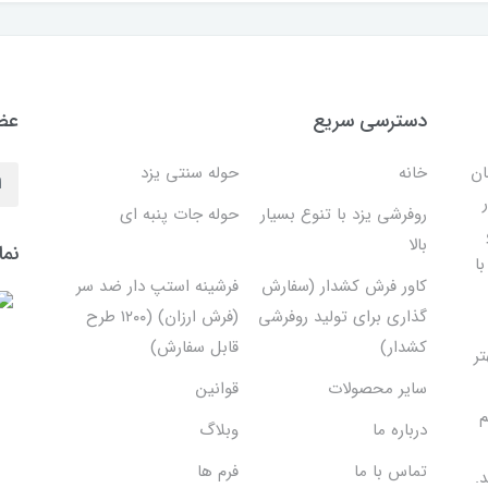
دسترسی سریع
عضو
ان
خانه
حوله سنتی یزد
روفرشی یزد با تنوع بسیار
حوله جات پنبه ای
بالا
نما
ا
کاور فرش کشدار (سفارش
فرشینه استپ دار ضد سر
گذاری برای تولید روفرشی
(فرش ارزان) (۱۲۰۰ طرح
کشدار)
قابل سفارش)
تر
سایر محصولات
قوانین
م
درباره ما
وبلاگ
تماس با ما
فرم ها
.