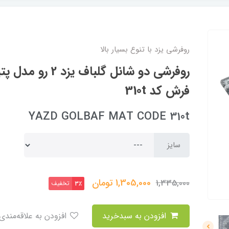
روفرشی یزد با تنوع بسیار بالا
روفرشی دو شانل گلباف 
فرش کد 310t
YAZD GOLBAF MAT CODE 310t
سایز
1,305,000
تومان
1,335,000
تخفیف
3٪
افزودن به سبدخرید
افزودن به علاقه‌مندی