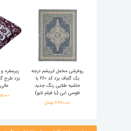
 سوپر گلشن یزد |
روفرشی مخمل ابریشم درجه
زیرسفره و 
مل ابریشم | مدل
یک گلباف یزد کد 260 با
یزد طرح گل
گل شقایق | کد 808 | طوسی
حاشیه طلایی رنگ جدید
عالی
کرم | سایزبندی
طوسی آبی (با فیلم لایو)
1,755,000
3,930,00 تومان
2,460,000 تومان