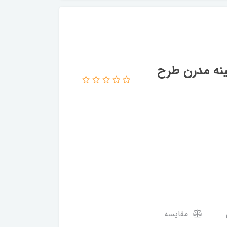
یزد 2 رو مدل پتینه مدرن طرح
مقایسه