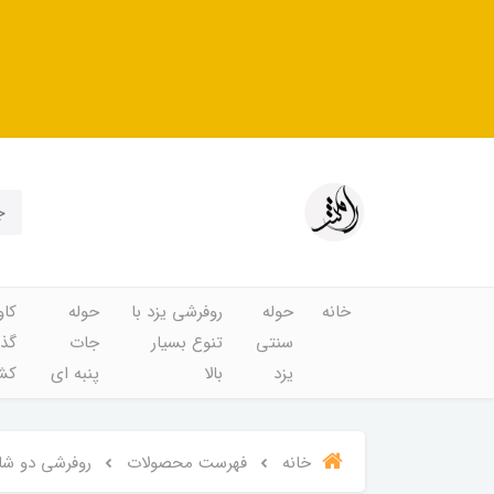
خانه
حوله
روفرشی یزد با
حوله
کاو
سنتی
تنوع بسیار
جات
گذا
یزد
بالا
پنبه ای
کشد
خانه
فهرست محصولات
روفرشی دو شانل گلباف یزد 2 رو 