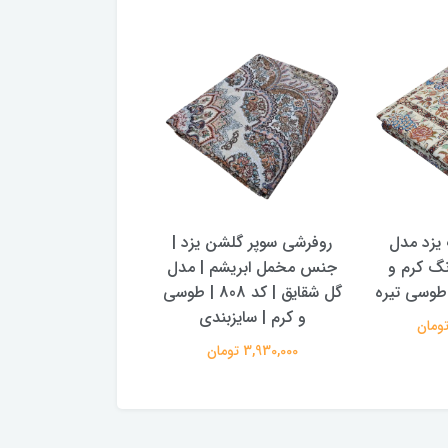
 یزد مدل
روفرشی سوپر گلشن یزد |
روفرشی مخمل ابریش
ه کد 120 رنگ کرم و
جنس مخمل ابریشم | مدل
وسی تیره
گل شقایق | کد 808 | طوسی
حاشیه طلایی رنگ 
و کرم | سایزبندی
طوسی آبی (با فیلم 
3,930,000 تومان
2,460,000 تومان