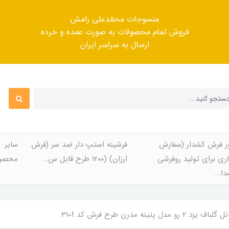
منسوجات محمّدعلی رامش
فروش تمام محصولات به صورت عمده و خرده
ارسال به سراسر ایران
ر فرش کشدار (سفارش
فرشینه استپ دار ضد سر (فرش
سایر
ری برای تولید روفرشی
ارزان) (۱۲۰۰ طرح قابل س...
محصول
ا...
مدل پتینه مدرن طرح فرش کد 310t