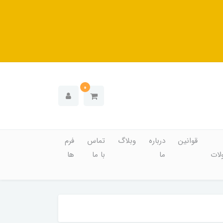
0
قوانین
درباره
وبلاگ
تماس
فرم
ات
ما
با ما
ها