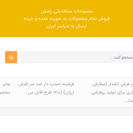
منسوجات محمّدعلی رامش
فروش تمام محصولات به صورت عمده و خرده
ارسال به سراسر ایران
ر فرش کشدار (سفارش
فرشینه استپ دار ضد سر (فرش
سایر
ری برای تولید روفرشی
ارزان) (۱۲۰۰ طرح قابل س...
محصول
ا...