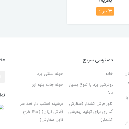
بخریم؟
خرید
دسترسی سریع
عضو
ان
خانه
حوله سنتی یزد
روفرشی یزد با تنوع بسیار
حوله جات پنبه ای
بالا
نما
ا
کاور فرش کشدار (سفارش
فرشینه استپ دار ضد سر
گذاری برای تولید روفرشی
(فرش ارزان) (۱۲۰۰ طرح
کشدار)
قابل سفارش)
تر