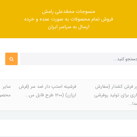
منسوجات محمّدعلی رامش
فروش تمام محصولات به صورت عمده و خرده
ارسال به سراسر ایران
ر فرش کشدار (سفارش
فرشینه استپ دار ضد سر (فرش
سایر
ری برای تولید روفرشی
ارزان) (۱۲۰۰ طرح قابل س...
محصول
ا...