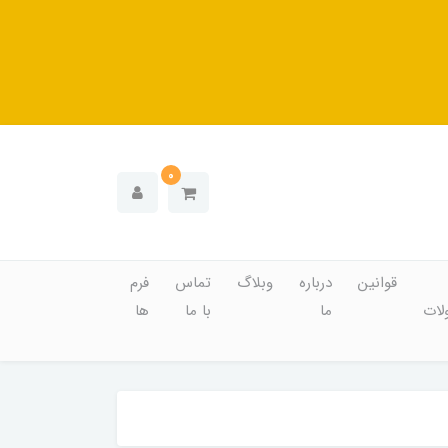
0
قوانین
درباره
وبلاگ
تماس
فرم
ات
ما
با ما
ها