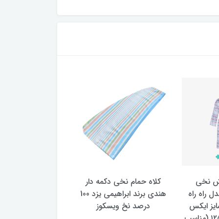
ش نخی
کلاه حمام نخی دکمه دار
حوله تن پوش کودک
ل راه راه
هندی برند ابراهیمی یزد 100
ابراهیمی یزد مدل را
ایز ایکس
درصد نخ ویسکوز
(اصل) سایز ۶۰
لارج xl یا سایز ۱۲۵ (مناسب