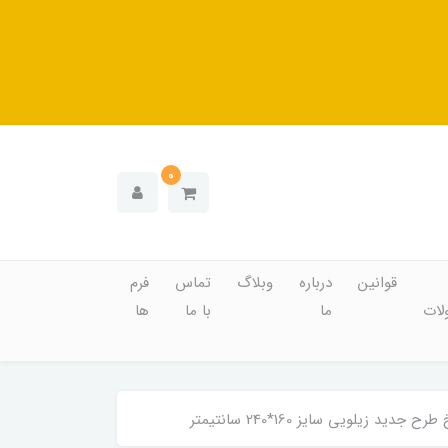
0
قوانین
درباره
وبلاگ
تماس
فرم
ات
ما
با ما
ها