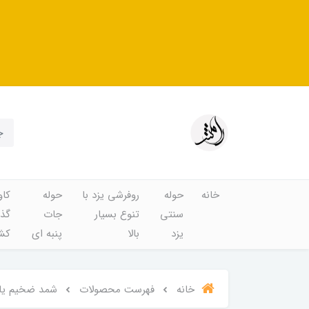
خانه
حوله
روفرشی یزد با
حوله
کاو
سنتی
تنوع بسیار
جات
گذا
یزد
بالا
پنبه ای
کشد
خانه
فهرست محصولات
شمد ضخیم یا روتختی یا 