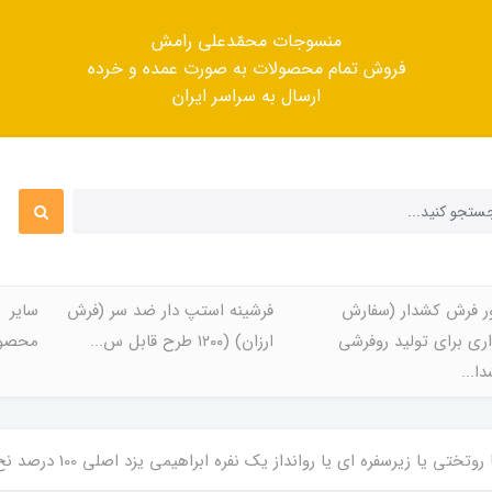
منسوجات محمّدعلی رامش
فروش تمام محصولات به صورت عمده و خرده
ارسال به سراسر ایران
ر فرش کشدار (سفارش
فرشینه استپ دار ضد سر (فرش
سایر
ری برای تولید روفرشی
ارزان) (۱۲۰۰ طرح قابل س...
محصول
ا...
زیرسفره ای یا روانداز یک نفره ابراهیمی یزد اصلی 100 درصد نخ طرح جدید زیلویی سایز 160*240 سانتیمتر