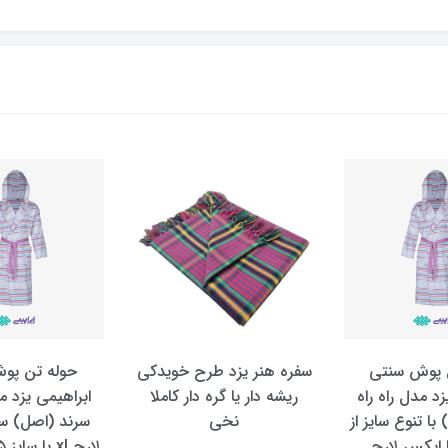
 پوش سنتی
سفره هنر یزد طرح خویدکی
حوله تن پو
زد مدل راه راه
ریشه دار یا گره دار کاملا
ابراهیمی یزد مد
با تنوع سایز از
نخی
سرند (اصل) س
ا ایکس لارج