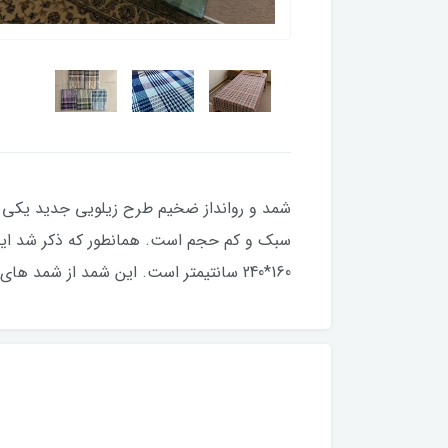
سبک و کم حجم است. همانطور که ذکر شد این م
160*240 سانتیمتر است. این شمد از شمد های دیگر بافت بسیار متفاوتی دارد و قیمت هم بالاتر است.