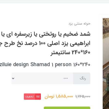
حوله سنتی یزد
شمد ضخیم یا روتختی یا زیرسفره ای یا ر
ابراهیمی یزد اصلی 100 درصد
160*240 سانتیمتر
ziluie design Shamad 1 person 160*240
رنگ
1,585,000
تومان
1,765,000
تخفیف
11٪