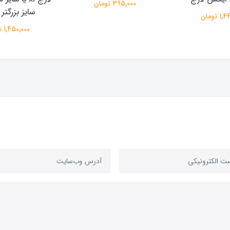
395,000 تومان
سایز بزرگتر از 
 تومان
1,450,000 تومان