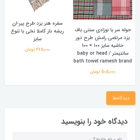
سفره هنر یزد طرح پیر-ان
ح
حوله سر یا نوزادی سنتی باف
ریشه دار کاملا نخی با تنوع
یزد مرتضی رامش طرح دور
سایز
حاشیه سایز ۱۰۰ × 1۰۰
275,000 تومان
سانتیمتر / baby or head
bath towel ramesh brand
505,000 تومان
دیدگاه‌ها
دیدگاه خود را بنویسید