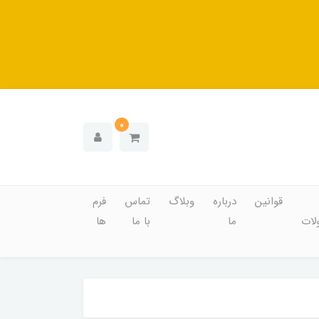
0
قوانین
درباره
وبلاگ
تماس
فرم
ات
ما
با ما
ها