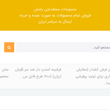
منسوجات محمّدعلی رامش
فروش تمام محصولات به صورت عمده و خرده
ارسال به سراسر ایران
ر فرش کشدار (سفارش
فرشینه استپ دار ضد سر (فرش
سایر
ری برای تولید روفرشی
ارزان) (۱۲۰۰ طرح قابل س...
محصول
ا...