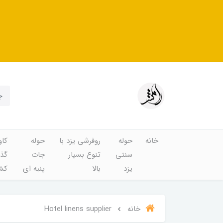
خانه
حوله
روفرشی یزد با
حوله
کاو
سنتی
تنوع بسیار
جات
گذا
یزد
بالا
پنبه ای
کشد
خانه
Hotel linens supplier