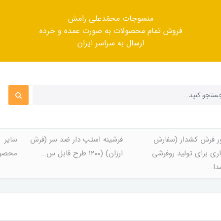
منسوجات محمّدعلی رامش
فروش تمام محصولات به صورت عمده و خرده
ارسال به سراسر ایران
ر فرش کشدار (سفارش
فرشینه استپ دار ضد سر (فرش
سایر
ری برای تولید روفرشی
ارزان) (۱۲۰۰ طرح قابل س...
محصول
ا...