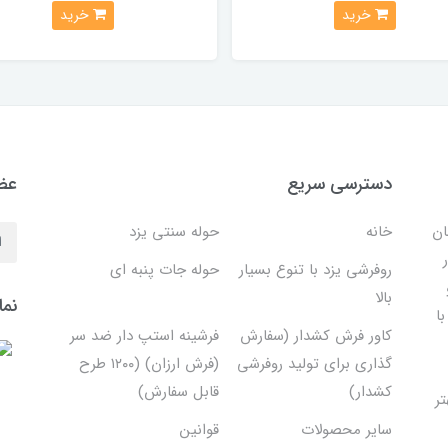
خرید
خرید
دسترسی سریع
عضو
ان
خانه
حوله سنتی یزد
روفرشی یزد با تنوع بسیار
حوله جات پنبه ای
بالا
نما
ا
کاور فرش کشدار (سفارش
فرشینه استپ دار ضد سر
گذاری برای تولید روفرشی
(فرش ارزان) (۱۲۰۰ طرح
کشدار)
قابل سفارش)
تر
سایر محصولات
قوانین