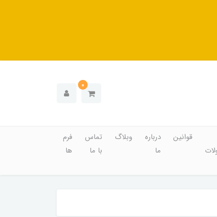
0
قوانین
درباره
وبلاگ
تماس
فرم
ات
ما
با ما
ها