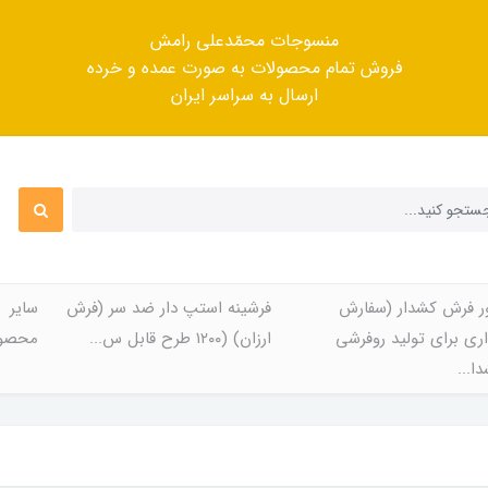
منسوجات محمّدعلی رامش
فروش تمام محصولات به صورت عمده و خرده
ارسال به سراسر ایران
ر فرش کشدار (سفارش
فرشینه استپ دار ضد سر (فرش
سایر
ری برای تولید روفرشی
ارزان) (۱۲۰۰ طرح قابل س...
محصول
ا...