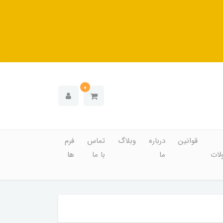
0
قوانین
درباره
وبلاگ
تماس
فرم
ات
ما
با ما
ها