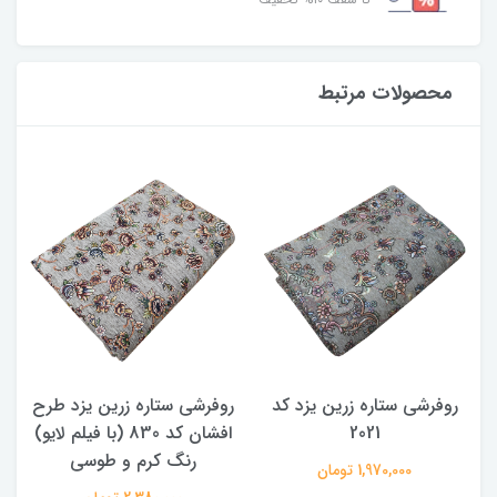
محصولات مرتبط
روفرشی ستاره زرین یزد کد
روفرشی ستاره زرین یزد طرح
ر
و
2021
افشان کد 830 (با فیلم لایو)
رنگ کرم و طوسی
1,970,000 تومان