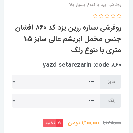
روفرشی یزد با تنوع بسیار بالا
روفرشی ستاره زرین یزد کد 860 افشان
جنس مخمل ابریشم عالی سایز 1.5
متری با تنوع رنگ
yazd setarezarin ;code 860
سایز
رنگ
1,200,000
تومان
1,285,000
تخفیف
7٪