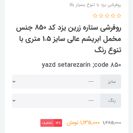
روفرشی یزد با تنوع بسیار بالا
روفرشی ستاره زرین یزد کد 850 جنس
مخمل ابریشم عالی سایز 1.5 متری با
تنوع رنگ
yazd setarezarin ;code 850
سایز
رنگ
1,135,000
تومان
1,285,000
تخفیف
12٪