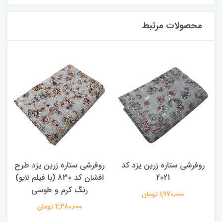
محصولات مرتبط
روفرشی ستاره زرین یزد کد
روفرشی ستاره زرین یزد طرح
ر
و
2021
افشان کد 830 (با فیلم لایو)
رنگ کرم و طوسی
1,970,000 تومان
2,380,000 تومان