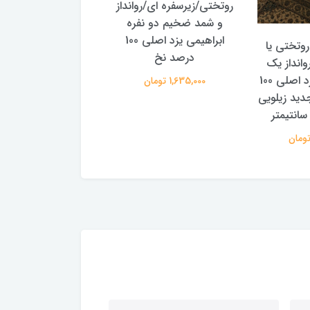
روتختی/زیرسفره ای/روانداز
رومیزی یا سفره گلبا
و شمد ضخیم دو نفره
مدل قاجاری
ابراهیمی یزد اصلی 100
وتختی یا
420,000 تومان
درصد نخ
وانداز یک
نفره ابراهیمی یزد اصلی 100
1,635,000 تومان
ید زیلویی