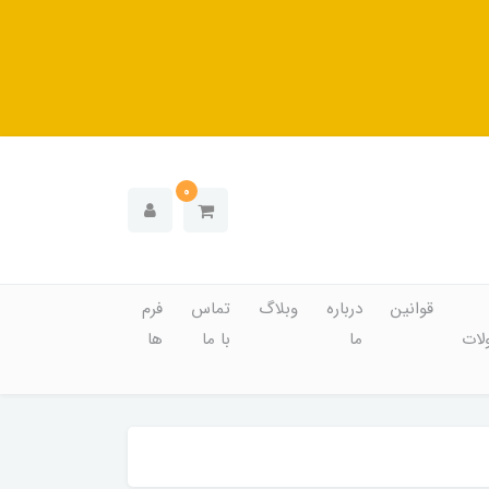
0
قوانین
درباره
وبلاگ
تماس
فرم
ات
ما
با ما
ها