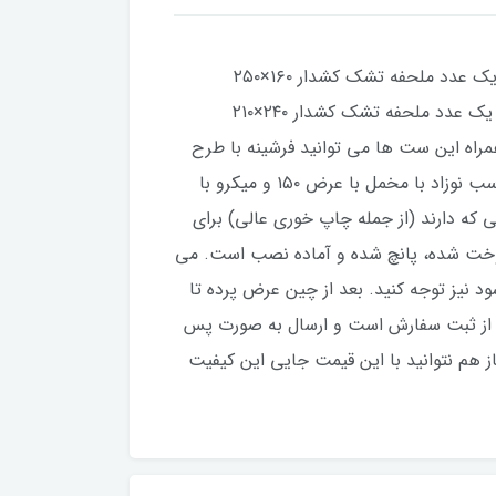
این سرویس روتختی با جنس میکرو براش ۱۱۰ گرم است. یک نفره شامل: یک عدد لحاف با ابعاد ۱۶۵×۲۳۰ سانتیمتر، یک عدد ملحفه تشک کشدار ۱۶۰×۲۵۰
سانتیمتر، دو کاور بالش سایز 50*70 سانتیمتر. سرویس دو نفره نیز شامل یک عدد لحاف دو نفره ۲۴۰×۲۳۵ سانتیمتر، یک عدد ملحفه تشک کشدار ۲۴۰×۲۱۰
با سایز ۵۰×۷۰ سانتیمتر. لحاف این مجموعه سی ان سی (CNC) شده است. همراه این ست ها می توانید فرشینه با طرح
مشابه و همچنین پرده آماده پانچ شده نیز سفارش دهید. لازم به ذکر است سرویس روتختی نوزادی با طرح های مناسب نوزاد با مخمل با عرض ۱۵۰ و میکرو با
یی که دارند (از جمله چاپ خوری عالی) برای
عرض هر پنل ۱۵۰ سانت و قد پرده ۳ متر است که به صورت دوخت شده، پانچ شده و آماده نصب است. می
 نیز توجه کنید. بعد از چین عرض پرده تا
ا می کند. زمان تولید و ارسال پرده و ست روتختی ها و فرشینه ۱۲ روز کاری بعد از ثبت سفارش است و ارسال به صورت پس
از هم نتوانید با این قیمت جایی این کیفیت