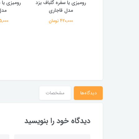
زیرسفره ای/روانداز
رومیزی یا سفره گلباف یزد
رومیزی یا 
د ضخیم دو نفره
مدل قاجاری
مدل
ابراهیمی یزد اصلی 100
420,000 تومان
445,000 
درصد نخ
1,635,00 تومان
دیدگاه‌ها
مشخصات
دیدگاه خود را بنویسید