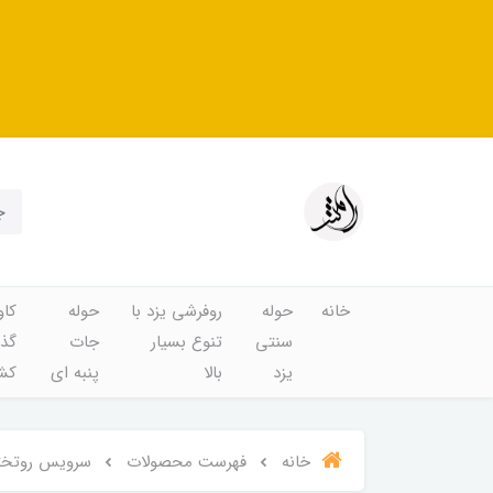
خانه
حوله
روفرشی یزد با
حوله
کاو
سنتی
تنوع بسیار
جات
گذا
یزد
بالا
پنبه ای
کشد
خانه
فهرست محصولات
سرویس روتختی ی