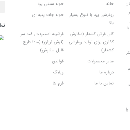
ان
خانه
حوله سنتی یزد
روفرشی یزد با تنوع بسیار
حوله جات پنبه ای
بالا
نما
ا
کاور فرش کشدار (سفارش
فرشینه استپ دار ضد سر
گذاری برای تولید روفرشی
(فرش ارزان) (۱۲۰۰ طرح
کشدار)
قابل سفارش)
تر
سایر محصولات
قوانین
م
درباره ما
وبلاگ
تماس با ما
فرم ها
.
را