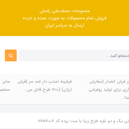
منسوجات محمّدعلی رامش
فروش تمام محصولات به صورت عمده و خرده
ارسال به سراسر ایران
ر فرش کشدار (سفارش
فرشینه استپ دار ضد سر (فرش
سایر
ری برای تولید روفرشی
ارزان) (۱۲۰۰ طرح قابل س...
محصول
ا...
ک و دو نفره طرح زیبا با ست پرده کد rma7007