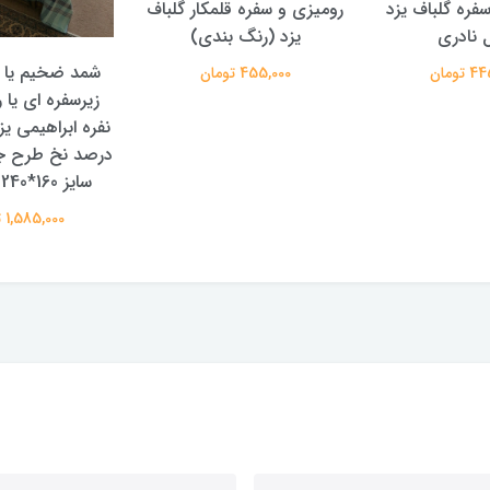
سفره گلباف یزد
رومیزی و سفره قلمکار گلباف
 نادری
یزد (رنگ بندی)
شمد ضخیم یا ر
تومان
455,000 تومان
زیرسفره ای یا ر
درصد نخ طرح جد
سایز 160*240 سانتیمتر
1,585,000 تومان