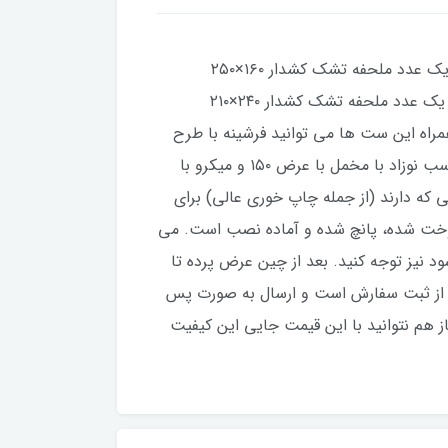
این سرویس روتختی با جنس میکرو براش ۱۱۰ گرم است. یک نفره شامل: یک عدد لحاف با ابعاد ۱۶۵×۲۳۰ سانتیمتر، یک عدد ملحفه تشک کشدار ۱۶۰×۲۵۰
سانتیمتر، دو کاور بالش سایز 50*70 سانتیمتر. سرویس دو نفره نیز شامل یک عدد لحاف دو نفره ۲۴۰×۲۳۵ سانتیمتر، یک عدد ملحفه تشک کشدار ۲۴۰×۲۱۰
با سایز ۵۰×۷۰ سانتیمتر. لحاف این مجموعه سی ان سی (CNC) شده است. همراه این ست ها می توانید فرشینه با طرح
مشابه و همچنین پرده آماده پانچ شده نیز سفارش دهید. لازم به ذکر است سرویس روتختی نوزادی با طرح های مناسب نوزاد با مخمل با عرض ۱۵۰ و میکرو با
یی که دارند (از جمله چاپ خوری عالی) برای
عرض هر پنل ۱۵۰ سانت و قد پرده ۳ متر است که به صورت دوخت شده، پانچ شده و آماده نصب است. می
 نیز توجه کنید. بعد از چین عرض پرده تا
ا می کند. زمان تولید و ارسال پرده و ست روتختی ها و فرشینه ۱۲ روز کاری بعد از ثبت سفارش است و ارسال به صورت پس
از هم نتوانید با این قیمت جایی این کیفیت