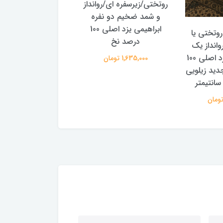
روتختی/زیرسفره ای/روانداز
رومیزی یا سفره گلبا
و شمد ضخیم دو نفره
مدل قاجاری
ابراهیمی یزد اصلی 100
وتختی یا
420,000 تومان
درصد نخ
وانداز یک
نفره ابراهیمی یزد اصلی 100
1,635,000 تومان
ید زیلویی