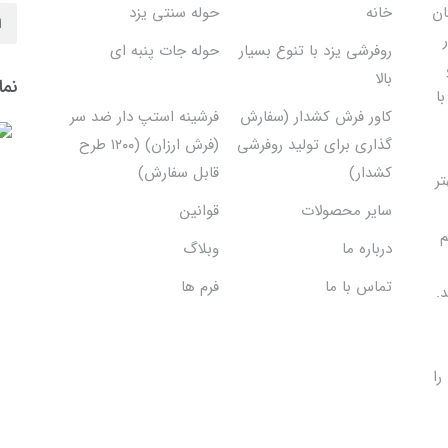
ان
خانه
حوله سنتی یزد
روفرشی یزد با تنوع بسیار
حوله جات پنبه ای
بالا
نما
ا
کاور فرش کشدار (سفارش
فرشینه استپ دار ضد سر
گذاری برای تولید روفرشی
(فرش ارزان) (۱۲۰۰ طرح
کشدار)
قابل سفارش)
تر
سایر محصولات
قوانین
م
درباره ما
وبلاگ
تماس با ما
فرم ها
.
را