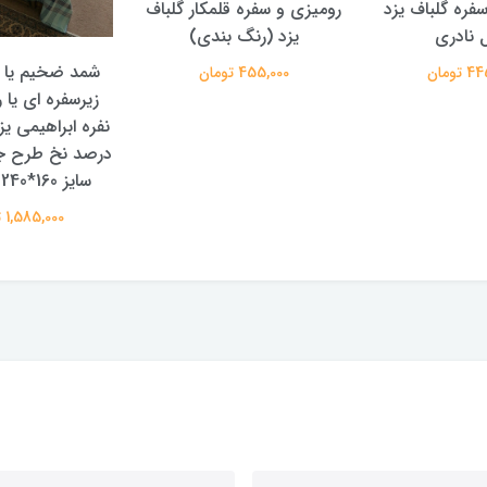
سفره گلباف یزد
رومیزی و سفره قلمکار گلباف
 نادری
یزد (رنگ بندی)
شمد ضخیم یا ر
تومان
455,000 تومان
زیرسفره ای یا ر
درصد نخ طرح جد
سایز 160*240 سانتیمتر
1,585,000 تومان