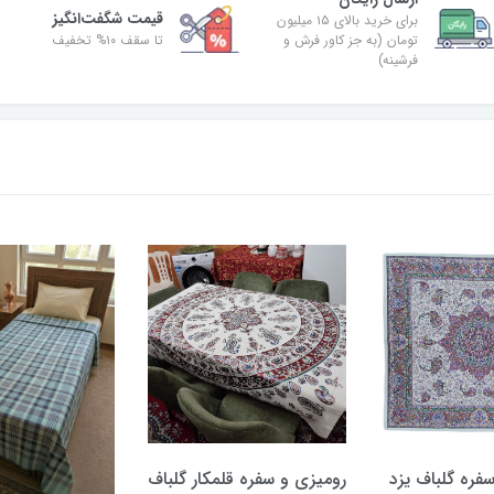
قیمت شگفت‌انگیز
برای خرید بالای ۱۵ میلیون
تومان (به جز کاور فرش و
تا سقف ۱۰% تخفیف
فرشینه)
سفره گلباف یزد
رومیزی و سفره قلمکار گلباف