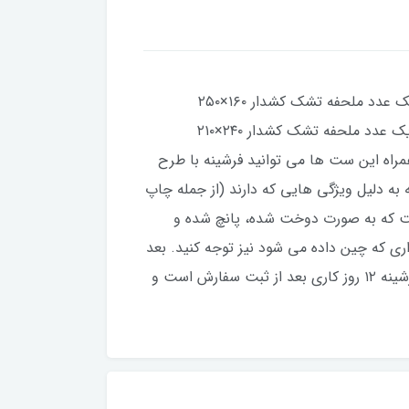
این ​​​​سرویس روتختی با جنس میکرو براش ۱۱۰ گرم است. یک نفره شامل: یک عدد لحاف با ابعاد ۲۴۰×۱۶۰ سانتیمتر، یک عدد ملحفه تشک کشدار ۱۶۰×۲۵۰
سانتیمتر، دو کاور بالش سایز 50*70 سانتیمتر. سرویس دو نفره نیز شامل یک عدد لحاف دو نفره ۲۴۰×۲۴۰ سانتیمتر، یک عدد ملحفه تشک کشدار ۲۴۰×۲۱۰
با سایز ۵۰×۷۰ سانتیمتر. لحاف این مجموعه سی ان سی (CNC) شده است. همراه این ست ها می توانید فرشینه با طرح
به دلیل ویژگی هایی که دارند (از جمله چاپ
یار از آن استقبال می شود. هر پنل پرده دارای عرض هر پنل ۱۵۰ سانت و قد پرده ۳ متر است که به صورت دوخت شده، پانچ شده و
 که چین داده می شود نیز توجه کنید. بعد
از چین عرض پرده تا ابعاد ۹۰ الی ۱۰۵ سانتیمتر کاهش پیدا می کند. زمان تولید و ارسال پرده و ست روتختی ها و فرشینه ۱۲ روز کاری بعد از ثبت سفارش است و