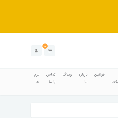
0
قوانین
درباره
وبلاگ
تماس
فرم
ات
ما
با ما
ها