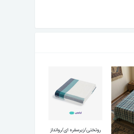
روتختی/زیرسفره ای/روانداز
رومیزی یا سفره گلبا