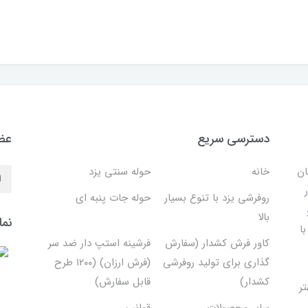
دسترسی سریع
عضو
ان
خانه
حوله سنتی یزد
روفرشی یزد با تنوع بسیار
حوله جات پنبه ای
بالا
نما
ا
کاور فرش کشدار (سفارش
فرشینه استپ دار ضد سر
گذاری برای تولید روفرشی
(فرش ارزان) (۱۲۰۰ طرح
کشدار)
قابل سفارش)
تر
سایر محصولات
قوانین