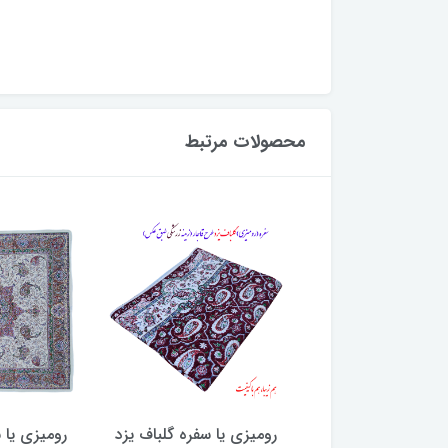
محصولات مرتبط
زیرسفره ای/روانداز
رومیزی یا سفره گلباف یزد
رومیزی یا 