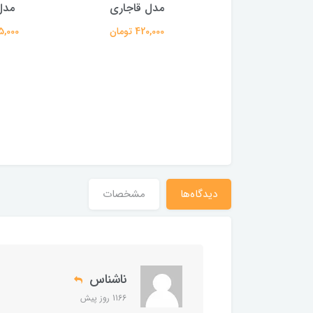
د ضخیم دو نفره
مدل قاجاری
مدل
ابراهیمی یزد اصلی 100
420,000 تومان
445,000 
درصد نخ
1,635,00 تومان
دیدگاه‌ها
مشخصات
ناشناس
1166 روز پیش