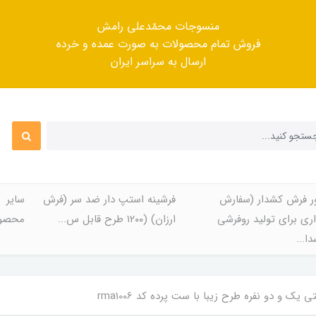
منسوجات محمّدعلی رامش
فروش تمام محصولات به صورت عمده و خرده
ارسال به سراسر ایران
ر فرش کشدار (سفارش
فرشینه استپ دار ضد سر (فرش
سایر
ری برای تولید روفرشی
ارزان) (۱۲۰۰ طرح قابل س...
محصول
ا...
ک و دو نفره طرح زیبا با ست پرده کد rma1006