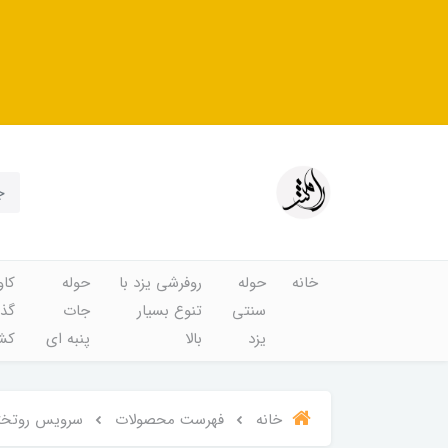
خانه
حوله
روفرشی یزد با
حوله
کاو
سنتی
تنوع بسیار
جات
گذا
یزد
بالا
پنبه ای
کشد
خانه
فهرست محصولات
سرویس روتختی ی