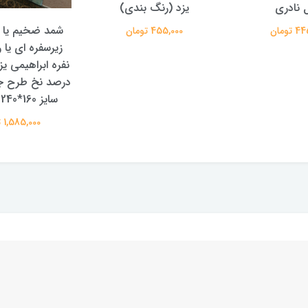
 نادری
یزد (رنگ بندی)
شمد ضخیم یا ر
تومان
455,000 تومان
زیرسفره ای یا ر
درصد نخ طرح جد
سایز 160*240 سانتیمتر
1,585,000 تومان