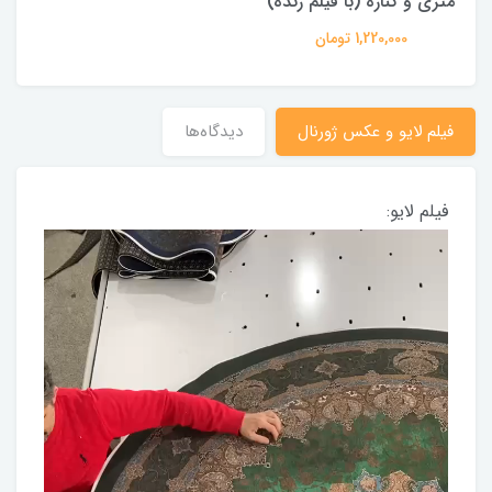
متری و کناره (با فیلم زنده)
1,220,000 تومان
فیلم لایو و عکس ژورنال
دیدگاه‌ها
فیلم لایو: