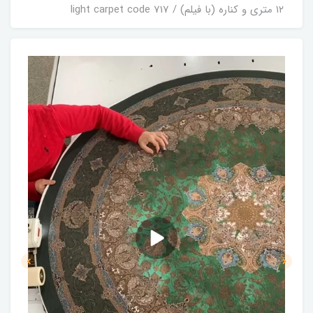
۱۲ متری و کناره (با فیلم) / light carpet code 717