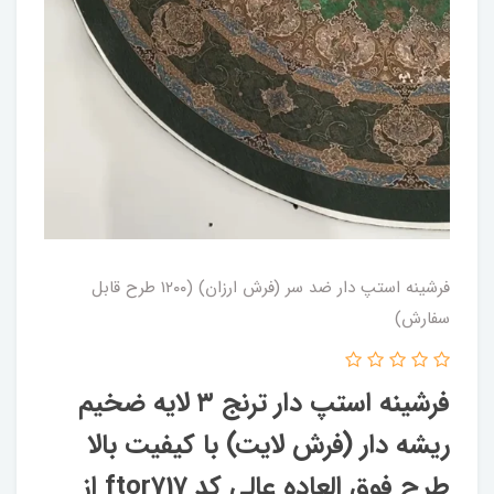
فرشینه استپ دار ضد سر (فرش ارزان) (۱۲۰۰ طرح قابل
سفارش)
فرشینه استپ دار ترنج ۳ لایه ضخیم
ریشه دار (فرش لایت) با کیفیت بالا
طرح فوق العاده عالی کد ftor717 از