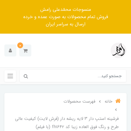
منسوجات محمّدعلی رامش
فروش تمام محصولات به صورت عمده و خرده
ارسال به سراسر ایران
0
خانه
فهرست محصولات
فرشینه استپ دار ۳ لایه ریشه دار (فرش لایت) کیفیت عالی
طرح و رنگ فوق العاده زیبا کد fh1642 (با فیلم)