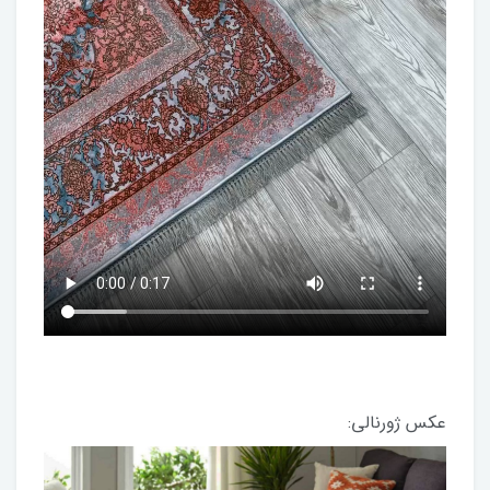
عکس ژورنالی: